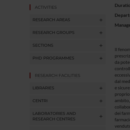
Durati
ACTIVITIES
Depart
RESEARCH AREAS
Manager
RESEARCH GROUPS
SECTIONS
Il feno
prescriz
PHD PROGRAMMES
da poten
controll
eccessi
RESEARCH FACILITIES
dal medi
e sicur
LIBRARIES
proprio
ambito, 
CENTRI
collabo
dei farm
LABORATORIES AND
RESEARCH CENTRES
farmacie
venduto