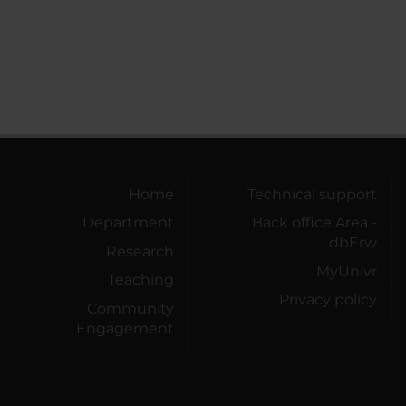
Home
Technical support
Department
Back office Area -
dbErw
Research
MyUnivr
Teaching
Privacy policy
Community
Engagement