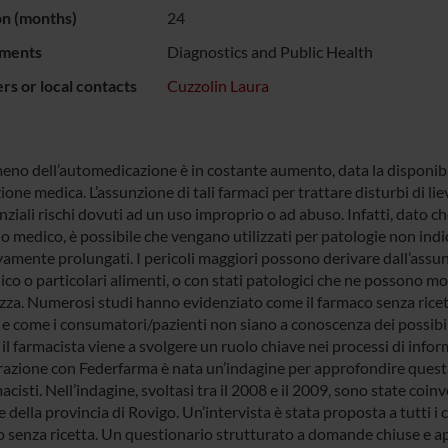
on (months)
24
ments
Diagnostics and Public Health
s or local contacts
Cuzzolin Laura
meno dell’automedicazione è in costante aumento, data la disponibi
ione medica. L’assunzione di tali farmaci per trattare disturbi di lie
ziali rischi dovuti ad un uso improprio o ad abuso. Infatti, dato c
o medico, è possibile che vengano utilizzati per patologie non indi
vamente prolungati. I pericoli maggiori possono derivare dall’assun
co o particolari alimenti, o con stati patologici che ne possono modif
ezza. Numerosi studi hanno evidenziato come il farmaco senza ric
 e come i consumatori/pazienti non siano a conoscenza dei possibili
il farmacista viene a svolgere un ruolo chiave nei processi di infor
razione con Federfarma è nata un’indagine per approfondire questa 
acisti. Nell’indagine, svoltasi tra il 2008 e il 2009, sono state coi
 della provincia di Rovigo. Un’intervista è stata proposta a tutti i 
 senza ricetta. Un questionario strutturato a domande chiuse e ap