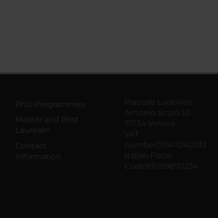
Piazzale Ludovico
PhD Programmes
Antonio Scuro 10
Master and Post
37134 Verona
Lauream
VAT
number01541040232
Contact
Italian Fiscal
information
Code93009870234