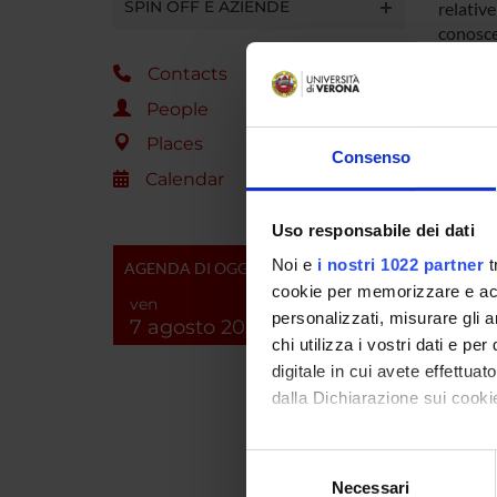
SPIN OFF E AZIENDE
relative
conosce
titolari
Contacts
attitudi
complet
People
medio-s
Places
del farm
Consenso
Calendar
casi l’
infiamma
d’uso ha
Uso responsabile dei dati
all’acqu
Noi e
i nostri 1022 partner
t
AGENDA DI OGGI
contemp
cookie per memorizzare e acce
casi non
ven
personalizzati, misurare gli an
7 agosto 2026
consider
chi utilizza i vostri dati e pe
in farm
digitale in cui avete effettua
clienti 
questa 
dalla Dichiarazione sui cookie
dell’im
aver fat
Con il tuo consenso, vorrem
Selezione
spesso 
raccogliere informazi
Necessari
del
nei conf