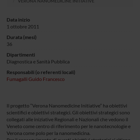
VERONA NANOMEDICINE INITIATIVE
Data inizio
1 ottobre 2011
Durata (mesi)
36
Dipartimenti
Diagnostica e Sanità Pubblica
Responsabili (o referenti locali)
Fumagalli Guido Francesco
Il progetto “Verona Nanomedicine Initiative” ha obiettivi
scientifici e obiettivi strategici. Gli obiettivi strategici sono
collegati alle iniziative Regionali e Nazionali che vedono il
Veneto come centro di riferimento per le nanotecnologie e
Verona come polo per la nanomedicina.
Per il conseguimento di questi obiettivi strategici si ritiene