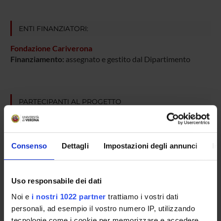
ENTI FINANZIATORI:
Fondazione Cariverona
Finanziamento:
assegnato e gestito dal Dipartimento
PARTECIPANTI AL PROGETTO
Marina Bentivoglio
Luciano Cominacini
Consenso
Dettagli
Impostazioni degli annunci
In
Cultore della materia
Anna Dalfini
Uso responsabile dei dati
Massimo Delledonne
Professore ordinario
Noi e
i nostri 1022 partner
trattiamo i vostri dati
personali, ad esempio il vostro numero IP, utilizzando
Guido Francesco Fumagalli
tecnologie come i cookie per memorizzare e accedere