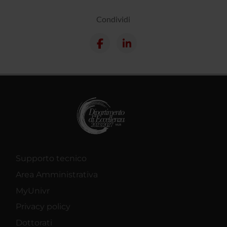
Condividi
Supporto tecnico
Area Amministrativa
MyUnivr
Privacy policy
Dottorati