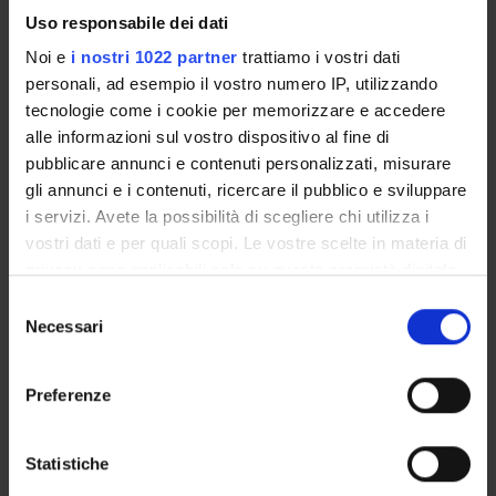
ricerca
Uso responsabile dei dati
Noi e
i nostri 1022 partner
trattiamo i vostri dati
personali, ad esempio il vostro numero IP, utilizzando
tecnologie come i cookie per memorizzare e accedere
PROJECT PARTICIPANTS
alle informazioni sul vostro dispositivo al fine di
Marina Bacciconi
pubblicare annunci e contenuti personalizzati, misurare
gli annunci e i contenuti, ricercare il pubblico e sviluppare
Sara Beltrame
i servizi. Avete la possibilità di scegliere chi utilizza i
vostri dati e per quali scopi. Le vostre scelte in materia di
Sonia Bertolaso
privacy sono applicabili solo su questa proprietà digitale
in cui avete effettuato le vostre scelte. È possibile
Selezione
modificare o revocare il proprio consenso in qualsiasi
Necessari
del
SECTIONS
momento dalla Dichiarazione sui cookie o facendo clic
consenso
Section of Legal and Occupational Medicine
sull'icona di attivazione della privacy.
Preferenze
Con il tuo consenso, vorremmo anche:
raccogliere informazioni sulla tua posizione
Statistiche
geografica, con un'approssimazione di qualche