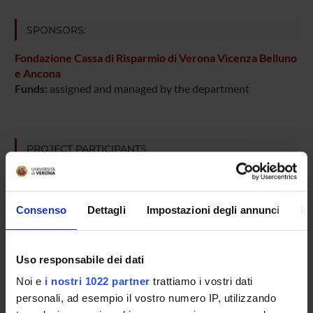
SPONSORS:
Fondazione Cassa di Risparmio di Verona Vicenza Belluno
e Ancona
Funds:
assigned and managed by the department
PROJECT PARTICIPANTS
Marco Chilosi
Fabio Menestrina
Consenso
Dettagli
Impostazioni degli annunci
In
Francesco Osculati
Aldo Scarpa
Uso responsabile dei dati
Full Professor
Noi e
i nostri 1022 partner
trattiamo i vostri dati
Claudio Sorio
personali, ad esempio il vostro numero IP, utilizzando
Associate Professor