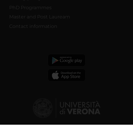
PhD Programmes
Master and Post Lauream
Contact information
© 2026 | Verona University