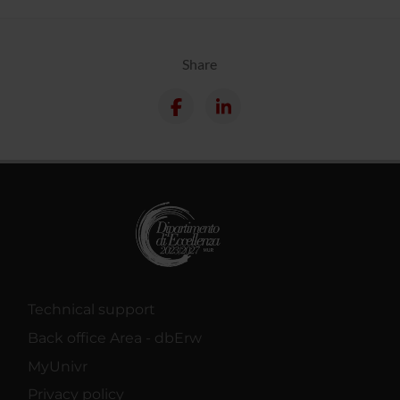
Share
Technical support
Back office Area - dbErw
MyUnivr
Privacy policy