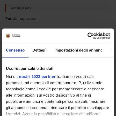
SPONSORS:
Funds:
requested
PROJECT PARTICIPANTS
Consenso
Dettagli
Impostazioni degli annunci
In
Federica Bortolotti
Full Professor
Franco Tagliaro
Uso responsabile dei dati
Noi e
i nostri 1022 partner
trattiamo i vostri dati
personali, ad esempio il vostro numero IP, utilizzando
SECTIONS
tecnologie come i cookie per memorizzare e accedere
alle informazioni sul vostro dispositivo al fine di
Section of Legal and Occupational Medicine
pubblicare annunci e contenuti personalizzati, misurare
gli annunci e i contenuti, ricercare il pubblico e sviluppare
i servizi. Avete la possibilità di scegliere chi utilizza i