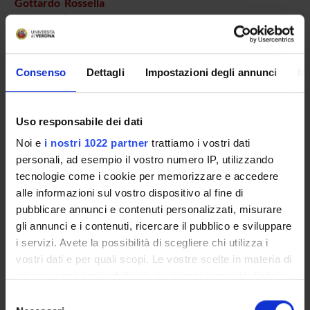
Gottardo Rossella
Associate Professor
Martini Cinzia
Specializzando
Consenso
Dettagli
Impostazioni degli annunci
In
Murari Matilde
Research Scholarship Holders
Uso responsabile dei dati
Oliviero Barbara
Specializzando
Noi e
i nostri 1022 partner
trattiamo i vostri dati
personali, ad esempio il vostro numero IP, utilizzando
Pace Laura Maria
tecnologie come i cookie per memorizzare e accedere
Specializzando
alle informazioni sul vostro dispositivo al fine di
Pigaiani Nicola
pubblicare annunci e contenuti personalizzati, misurare
Temporary Professor
gli annunci e i contenuti, ricercare il pubblico e sviluppare
Porpiglia Nadia Maria
i servizi. Avete la possibilità di scegliere chi utilizza i
Technical-administrative staff
vostri dati e per quali scopi. Le vostre scelte in materia di
privacy sono applicabili solo su questa proprietà digitale
Raniero Dario
in cui avete effettuato le vostre scelte. È possibile
Temporary Assistant Professor
Selezione
modificare o revocare il proprio consenso in qualsiasi