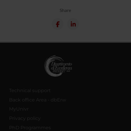
Share
Technical support
Back office Area - dbErw
MyUnivr
Privacy policy
PhD Programmes