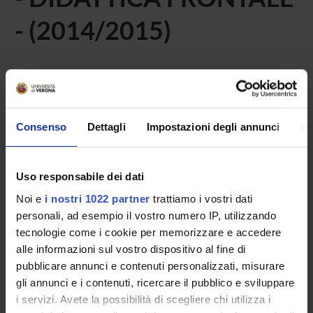
- (2014/2015)
Home
Didattica
Seminari
Non è stato trovato alcun seminario relativo
Consenso
Dettagli
Impostazioni degli annunci
In
all'insegnamento Igiene generale ed applicata 3 (discipline
specifiche della tipologia).
Uso responsabile dei dati
Noi e
i nostri 1022 partner
trattiamo i vostri dati
personali, ad esempio il vostro numero IP, utilizzando
OFFERTA FORMATIVA
tecnologie come i cookie per memorizzare e accedere
alle informazioni sul vostro dispositivo al fine di
CORSI DI STUDIO
pubblicare annunci e contenuti personalizzati, misurare
DOTTORATI, MASTER E FORMAZIONE SUPERIORE
gli annunci e i contenuti, ricercare il pubblico e sviluppare
i servizi. Avete la possibilità di scegliere chi utilizza i