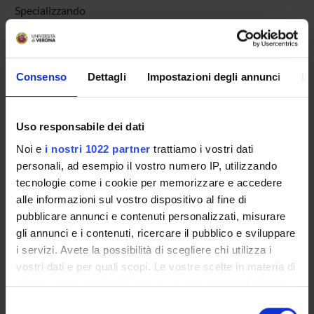
Specializzando
Del Balzo Giovanna
Incaricato alla ricerca
De Leo Domenico
Consenso
Dettagli
Impostazioni degli annunci
In
Studioso Senior
Faes Camilla
Uso responsabile dei dati
Specializzando
Noi e
i nostri 1022 partner
trattiamo i vostri dati
Feruglio-Miclavez Giulia
personali, ad esempio il vostro numero IP, utilizzando
Specializzando
tecnologie come i cookie per memorizzare e accedere
Gambale Elvira Francesca
alle informazioni sul vostro dispositivo al fine di
Specializzando
pubblicare annunci e contenuti personalizzati, misurare
Garavello Marianna
gli annunci e i contenuti, ricercare il pubblico e sviluppare
Specializzando
i servizi. Avete la possibilità di scegliere chi utilizza i
vostri dati e per quali scopi. Le vostre scelte in materia di
Gerard Riccardo
privacy sono applicabili solo su questa proprietà digitale
Specializzando
in cui avete effettuato le vostre scelte. È possibile
Selezione
Gottardo Rossella