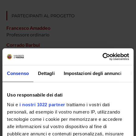
PARTECIPANTI AL PROGETTO
Francesco Amaddeo
Professore ordinario
Corrado Barbui
Professore ordinario
Laura Grigoletti
Consenso
Dettagli
Impostazioni degli annunci
In
Michela Nose'
Professore associato
Alberto Rossi
Uso responsabile dei dati
Michele Tansella
Noi e
i nostri 1022 partner
trattiamo i vostri dati
personali, ad esempio il vostro numero IP, utilizzando
tecnologie come i cookie per memorizzare e accedere
SEZIONI
alle informazioni sul vostro dispositivo al fine di
pubblicare annunci e contenuti personalizzati, misurare