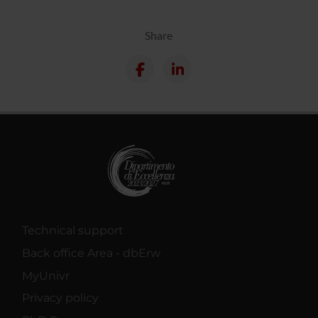
Share
Technical support
Back office Area - dbErw
MyUnivr
Privacy policy