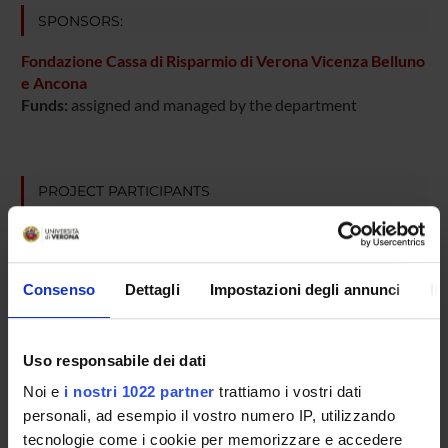
SPONSORS:
Fondazione Cassa di Risparmio di Verona Vicenza Belluno
e Ancona
Funds:
assigned and managed by the department
PROJECT PARTICIPANTS
Massimo Falconi
Aldo Mombello
Consenso
Dettagli
Impostazioni degli annunci
In
Paolo Pederzoli
Aldo Scarpa
Uso responsabile dei dati
Full Professor
Noi e
i nostri 1022 partner
trattiamo i vostri dati
Claudio Sorio
personali, ad esempio il vostro numero IP, utilizzando
Associate Professor
tecnologie come i cookie per memorizzare e accedere