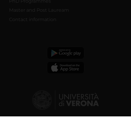
PhD Programmes
Master and Post Lauream
Contact information
© 2026 | Verona University