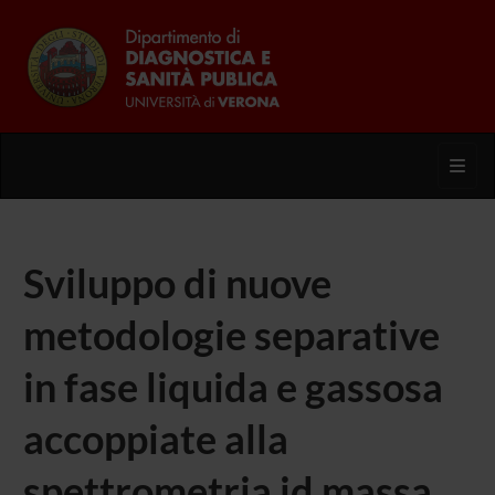
Toggl
Sviluppo di nuove
metodologie separative
in fase liquida e gassosa
accoppiate alla
spettrometria id massa