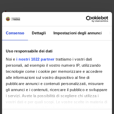
PARTECIPANTI AL PROGETTO
Federica Bortolotti
Professore ordinario
Consenso
Dettagli
Impostazioni degli annunci
In
Rossella Gottardo
Professore associato
Uso responsabile dei dati
Jennifer Pascali
Noi e
i nostri 1022 partner
trattiamo i vostri dati
Franco Tagliaro
personali, ad esempio il vostro numero IP, utilizzando
tecnologie come i cookie per memorizzare e accedere
alle informazioni sul vostro dispositivo al fine di
pubblicare annunci e contenuti personalizzati, misurare
SEZIONI
gli annunci e i contenuti, ricercare il pubblico e sviluppare
Medicina legale
i servizi. Avete la possibilità di scegliere chi utilizza i
vostri dati e per quali scopi. Le vostre scelte in materia di
privacy sono applicabili solo su questa proprietà digitale
PUBBLICAZIONI