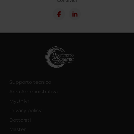
Supporto tecnico
Area Amministrativa
MyUnivr
Privacy policy
Dottorati
Master