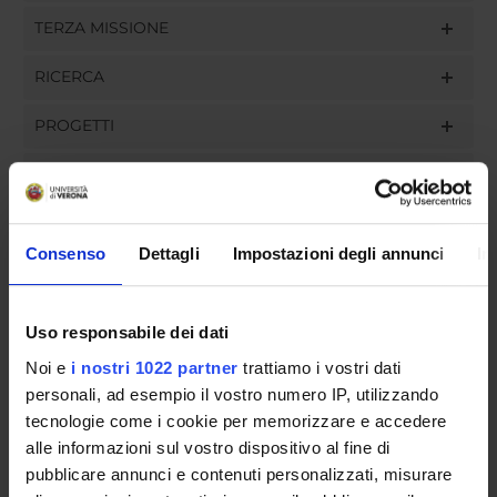
TERZA MISSIONE
RICERCA
PROGETTI
INCARICHI
Consenso
Dettagli
Impostazioni degli annunci
In
ORGANIZZAZIONE
Uso responsabile dei dati
GOVERNANCE
Noi e
i nostri 1022 partner
trattiamo i vostri dati
COMMISSIONI
personali, ad esempio il vostro numero IP, utilizzando
tecnologie come i cookie per memorizzare e accedere
UFFICI E STRUTTURE DI SERVIZIO
alle informazioni sul vostro dispositivo al fine di
pubblicare annunci e contenuti personalizzati, misurare
SERVIZI DI SEGRETERIA STUDENTI