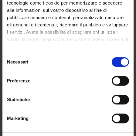
Associate Professor
tecnologie come i cookie per memorizzare e accedere
alle informazioni sul vostro dispositivo al fine di
Giuseppe Zamboni
pubblicare annunci e contenuti personalizzati, misurare
gli annunci e i contenuti, ricercare il pubblico e sviluppare
i servizi. Avete la possibilità di scegliere chi utilizza i
SECTIONS
vostri dati e per quali scopi. Le vostre scelte in materia di
privacy sono applicabili solo su questa proprietà digitale
Pathological Anatomy Section
in cui avete effettuato le vostre scelte. È possibile
Selezione
modificare o revocare il proprio consenso in qualsiasi
Necessari
del
momento dalla Dichiarazione sui cookie o facendo clic
consenso
sull'icona di attivazione della privacy.
Preferenze
ACTIVITIES
Con il tuo consenso, vorremmo anche:
RESEARCH AREAS
raccogliere informazioni sulla tua posizione
Statistiche
geografica, con un'approssimazione di qualche
RESEARCH GROUPS
metro,
Marketing
Identificare il tuo dispositivo, scansionandolo
SECTIONS
attivamente alla ricerca di caratteristiche specifiche
(impronte digitali).
PHD PROGRAMMES