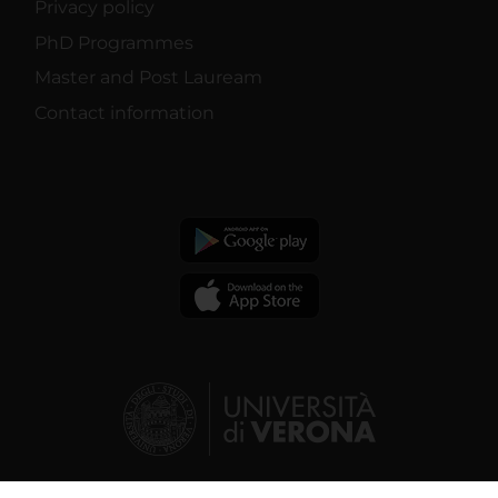
Privacy policy
PhD Programmes
Master and Post Lauream
Contact information
© 2026 | Verona University