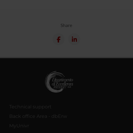
Share
Technical support
Back office Area - dbErw
MyUnivr