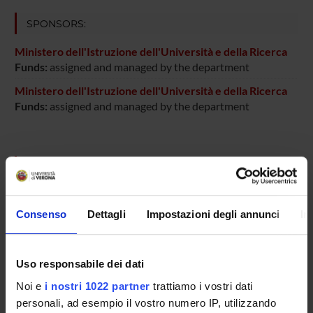
SPONSORS:
Ministero dell'Istruzione dell'Università e della Ricerca
Funds:
assigned and managed by the department
Ministero dell'Istruzione dell'Università e della Ricerca
Funds:
assigned and managed by the department
PROJECT PARTICIPANTS
Aldo Mombello
Consenso
Dettagli
Impostazioni degli annunci
In
Maria Scardoni
Technical-administrative staff
Aldo Scarpa
Uso responsabile dei dati
Full Professor
Noi e
i nostri 1022 partner
trattiamo i vostri dati
Claudio Sorio
personali, ad esempio il vostro numero IP, utilizzando