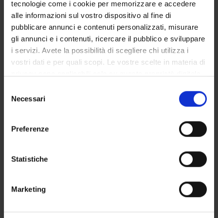
Notices
tecnologie come i cookie per memorizzare e accedere
Governing bodies
alle informazioni sul vostro dispositivo al fine di
Rete formativa
pubblicare annunci e contenuti personalizzati, misurare
gli annunci e i contenuti, ricercare il pubblico e sviluppare
i servizi. Avete la possibilità di scegliere chi utilizza i
STUDYING
vostri dati e per quali scopi. Le vostre scelte in materia di
privacy sono applicabili solo su questa proprietà digitale
COURSES
in cui avete effettuato le vostre scelte. È possibile
Selezione
modificare o revocare il proprio consenso in qualsiasi
Necessari
PHD PROGRAMMES AND POSTGRADUATE
del
TRAINING
momento dalla Dichiarazione sui cookie o facendo clic
consenso
sull'icona di attivazione della privacy.
Preferenze
Contacts
Con il tuo consenso, vorremmo anche:
People
raccogliere informazioni sulla tua posizione
Statistiche
Places
geografica, con un'approssimazione di qualche
Calendar
metro,
Marketing
Identificare il tuo dispositivo, scansionandolo
attivamente alla ricerca di caratteristiche specifiche
(impronte digitali).