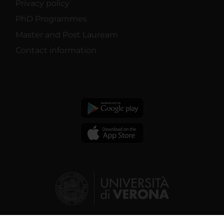
Privacy policy
PhD Programmes
Master and Post Lauream
Contact information
© 2026 | Verona University