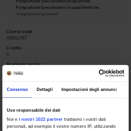
Postgraduate Specialisation programmes
Postgraduate Specialisation in Legal Medicine
Insegnamenti promessi
Course code
4S002787
Credits
0
Academic sector
- - -
Consenso
Dettagli
Impostazioni degli annunci
In
Overview
Enrolment Procedures and Admission Requirements
Uso responsabile dei dati
Degree Programme
Noi e
i nostri 1022 partner
trattiamo i vostri dati
Courses
personali, ad esempio il vostro numero IP, utilizzando