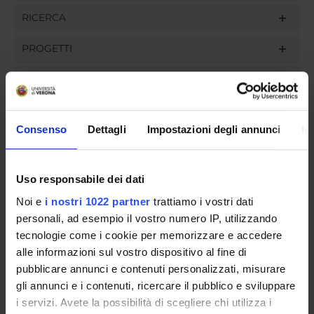
RICERCA
PROGETTI
INCARICHI
Consenso
Dettagli
Impostazioni degli annunci
In
ORGANIZZAZIONE
Uso responsabile dei dati
GOVERNANCE
Noi e
i nostri 1022 partner
trattiamo i vostri dati
COMMISSIONI
personali, ad esempio il vostro numero IP, utilizzando
tecnologie come i cookie per memorizzare e accedere
UFFICI E STRUTTURE DI SERVIZIO
alle informazioni sul vostro dispositivo al fine di
pubblicare annunci e contenuti personalizzati, misurare
SERVIZI DI SEGRETERIA STUDENTI
gli annunci e i contenuti, ricercare il pubblico e sviluppare
i servizi. Avete la possibilità di scegliere chi utilizza i
STRUTTURE DEL DIPARTIMENTO