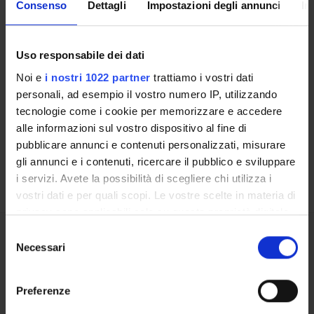
LABORATORIES AND RESEARCH CENTRES
Consenso
Dettagli
Impostazioni degli annunci
In
SPIN OFF E AZIENDE
Uso responsabile dei dati
Contacts
Noi e
i nostri 1022 partner
trattiamo i vostri dati
People
personali, ad esempio il vostro numero IP, utilizzando
tecnologie come i cookie per memorizzare e accedere
Places
alle informazioni sul vostro dispositivo al fine di
Calendar
pubblicare annunci e contenuti personalizzati, misurare
gli annunci e i contenuti, ricercare il pubblico e sviluppare
i servizi. Avete la possibilità di scegliere chi utilizza i
vostri dati e per quali scopi. Le vostre scelte in materia di
privacy sono applicabili solo su questa proprietà digitale
in cui avete effettuato le vostre scelte. È possibile
Selezione
modificare o revocare il proprio consenso in qualsiasi
Necessari
Share
del
momento dalla Dichiarazione sui cookie o facendo clic
consenso
sull'icona di attivazione della privacy.
Preferenze
Con il tuo consenso, vorremmo anche: