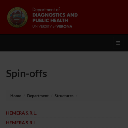
Toggl
Spin-offs
Home
Department
Structures
HEMERA S.R.L.
HEMERA S.R.L.