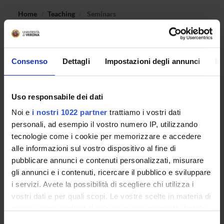
Home
Teaching
Seminars
No recent seminar found relating to teaching General and
applied hygiene.
Consenso
Dettagli
Impostazioni degli annunci
In
Uso responsabile dei dati
STUDYING
Noi e
i nostri 1022 partner
trattiamo i vostri dati
COURSES
personali, ad esempio il vostro numero IP, utilizzando
tecnologie come i cookie per memorizzare e accedere
PHD PROGRAMMES AND POSTGRADUATE
alle informazioni sul vostro dispositivo al fine di
TRAINING
pubblicare annunci e contenuti personalizzati, misurare
gli annunci e i contenuti, ricercare il pubblico e sviluppare
Contacts
i servizi. Avete la possibilità di scegliere chi utilizza i
People
vostri dati e per quali scopi. Le vostre scelte in materia di
privacy sono applicabili solo su questa proprietà digitale
Places
in cui avete effettuato le vostre scelte. È possibile
Selezione