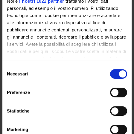
Noi e
i nostri 1022 partner
trattiamo i vostri dati
personali, ad esempio il vostro numero IP, utilizzando
Anita Conforti
tecnologie come i cookie per memorizzare e accedere
Roberto Leone
alle informazioni sul vostro dispositivo al fine di
Incaricato alla ricerca
pubblicare annunci e contenuti personalizzati, misurare
gli annunci e i contenuti, ricercare il pubblico e sviluppare
Ugo Moretti
i servizi. Avete la possibilità di scegliere chi utilizza i
Professore associato
vostri dati e per quali scopi. Le vostre scelte in materia di
Giampaolo Velo
privacy sono applicabili solo su questa proprietà digitale
in cui avete effettuato le vostre scelte. È possibile
Selezione
modificare o revocare il proprio consenso in qualsiasi
Necessari
del
AREE DI RICERCA COINVOLTE DAL PROGETTO
momento dalla Dichiarazione sui cookie o facendo clic
consenso
sull'icona di attivazione della privacy.
Pharmacology & Pharmacy (DDSP)
Preferenze
Pharmacology & Pharmacy (DNBM)
Con il tuo consenso, vorremmo anche:
raccogliere informazioni sulla tua posizione
Statistiche
geografica, con un'approssimazione di qualche
metro,
SEZIONI
Marketing
Identificare il tuo dispositivo, scansionandolo