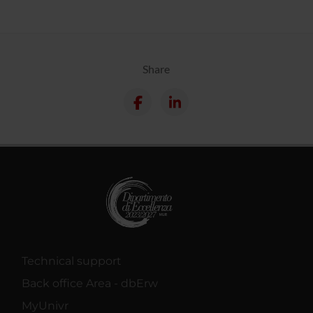
Share
Technical support
Back office Area - dbErw
MyUnivr