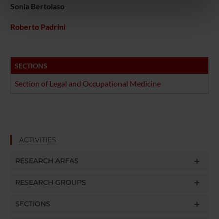
Sonia Bertolaso
nostri partner che si occupano di analisi dei dati web,
pubblicità e social media, i quali potrebbero combinarle
Roberto Padrini
con altre informazioni che hai fornito loro o che hanno
raccolto dal tuo utilizzo dei loro servizi.
SECTIONS
Section of Legal and Occupational Medicine
ACTIVITIES
RESEARCH AREAS
RESEARCH GROUPS
SECTIONS