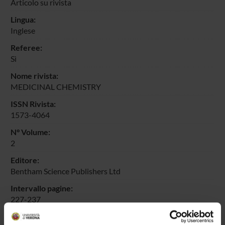
Articolo su rivista
Lingua:
Inglese
Referee:
Sì
Nome rivista:
MEDICINAL CHEMISTRY
ISSN Rivista:
1573-4064
N° Volume:
2
Editore:
Bentham Science Publishers Ltd
Intervallo pagine:
227-237
Id prodotto: