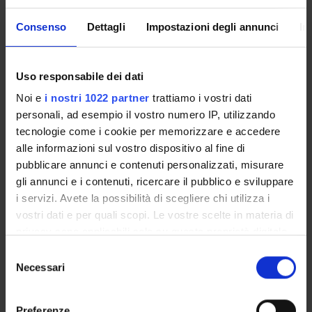
34396
Handle IRIS:
Consenso
Dettagli
Impostazioni degli annunci
In
11562/230832
depositato il:
Uso responsabile dei dati
2 luglio 2007
Noi e
i nostri 1022 partner
trattiamo i vostri dati
ultima modifica:
personali, ad esempio il vostro numero IP, utilizzando
15 novembre 2022
tecnologie come i cookie per memorizzare e accedere
Citazione bibliografica:
alle informazioni sul vostro dispositivo al fine di
Arandjelovic, S; Tesic, Z; Perego, P; Gatti, L; Carenini, N;
pubblicare annunci e contenuti personalizzati, misurare
Zunino, F;
Leone, Roberto
; Apostoli, P; Radulovic, S.
,
gli annunci e i contenuti, ricercare il pubblico e sviluppare
Cellular sensitivity to beta-diketonato complexes of
i servizi. Avete la possibilità di scegliere chi utilizza i
ruthenium(III), chromium(III) and rhodium(III)
vostri dati e per quali scopi. Le vostre scelte in materia di
«MEDICINAL CHEMISTRY»
, vol.
2
,
2006
,
pp. 227-237
privacy sono applicabili solo su questa proprietà digitale
Consulta la scheda completa presente nel
repository
in cui avete effettuato le vostre scelte. È possibile
Selezione
modificare o revocare il proprio consenso in qualsiasi
Necessari
istituzionale della Ricerca di Ateneo
del
momento dalla Dichiarazione sui cookie o facendo clic
consenso
sull'icona di attivazione della privacy.
PROGETTI COLLEGATI
Preferenze