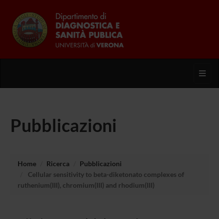
Toggl
Pubblicazioni
Home
Ricerca
Pubblicazioni
Cellular sensitivity to beta-diketonato complexes of
ruthenium(III), chromium(III) and rhodium(III)