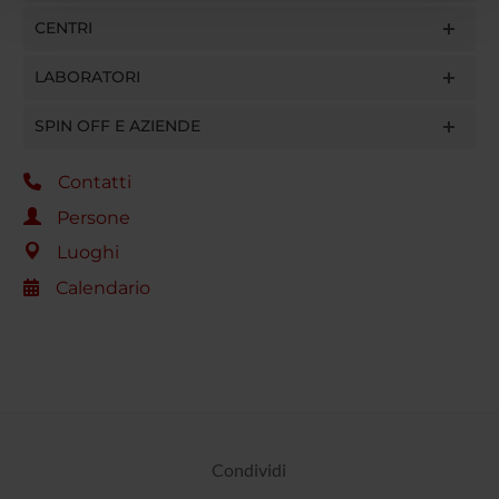
con altre informazioni che hai fornito loro o che hanno
CENTRI
raccolto dal tuo utilizzo dei loro servizi.
LABORATORI
SPIN OFF E AZIENDE
Contatti
Persone
Luoghi
Calendario
Condividi