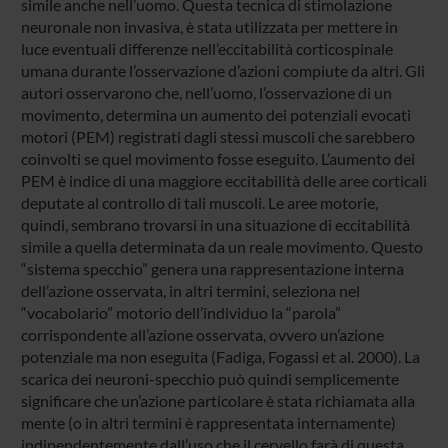
simile anche nell’uomo. Questa tecnica di stimolazione
neuronale non invasiva, è stata utilizzata per mettere in
luce eventuali differenze nell’eccitabilità corticospinale
umana durante l’osservazione d’azioni compiute da altri. Gli
autori osservarono che, nell’uomo, l’osservazione di un
movimento, determina un aumento dei potenziali evocati
motori (PEM) registrati dagli stessi muscoli che sarebbero
coinvolti se quel movimento fosse eseguito. L’aumento dei
PEM è indice di una maggiore eccitabilità delle aree corticali
deputate al controllo di tali muscoli. Le aree motorie,
quindi, sembrano trovarsi in una situazione di eccitabilità
simile a quella determinata da un reale movimento. Questo
“sistema specchio” genera una rappresentazione interna
dell’azione osservata, in altri termini, seleziona nel
“vocabolario” motorio dell’individuo la “parola”
corrispondente all’azione osservata, ovvero un’azione
potenziale ma non eseguita (Fadiga, Fogassi et al. 2000). La
scarica dei neuroni-specchio può quindi semplicemente
significare che un’azione particolare è stata richiamata alla
mente (o in altri termini è rappresentata internamente)
indipendentemente dall’uso che il cervello farà di questa