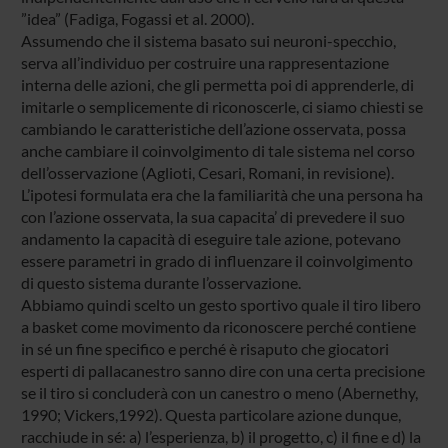
”idea” (Fadiga, Fogassi et al. 2000).
Assumendo che il sistema basato sui neuroni-specchio,
serva all’individuo per costruire una rappresentazione
interna delle azioni, che gli permetta poi di apprenderle, di
imitarle o semplicemente di riconoscerle, ci siamo chiesti se
cambiando le caratteristiche dell’azione osservata, possa
anche cambiare il coinvolgimento di tale sistema nel corso
dell’osservazione (Aglioti, Cesari, Romani, in revisione).
L’ipotesi formulata era che la familiarità che una persona ha
con l’azione osservata, la sua capacita’ di prevedere il suo
andamento la capacità di eseguire tale azione, potevano
essere parametri in grado di influenzare il coinvolgimento
di questo sistema durante l’osservazione.
Abbiamo quindi scelto un gesto sportivo quale il tiro libero
a basket come movimento da riconoscere perché contiene
in sé un fine specifico e perché è risaputo che giocatori
esperti di pallacanestro sanno dire con una certa precisione
se il tiro si concluderà con un canestro o meno (Abernethy,
1990; Vickers,1992). Questa particolare azione dunque,
racchiude in sé: a) l’esperienza, b) il progetto, c) il fine e d) la