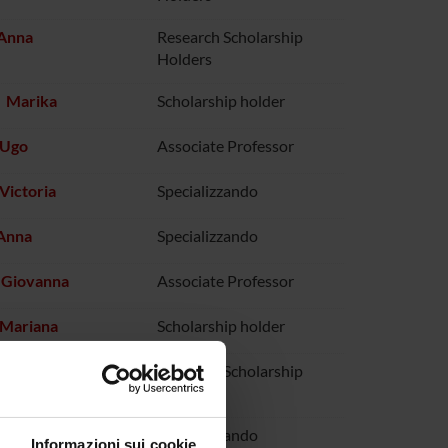
 Anna
Research Scholarship
Holders
 Marika
Scholarship holder
 Ugo
Associate Professor
 Victoria
Specializzando
 Anna
Specializzando
 Giovanna
Associate Professor
 Mariana
Scholarship holder
Francesca
Research Scholarship
Holders
no Daniela
Specializzando
Informazioni sui cookie