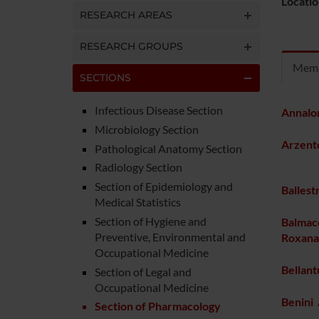
Locatio
RESEARCH AREAS
RESEARCH GROUPS
Mem
SECTIONS
Infectious Disease Section
Annalo
Microbiology Section
Arzent
Pathological Anatomy Section
Radiology Section
Section of Epidemiology and
Ballest
Medical Statistics
Section of Hygiene and
Balmac
Preventive, Environmental and
Roxana
Occupational Medicine
Bellan
Section of Legal and
Occupational Medicine
Benini
Section of Pharmacology