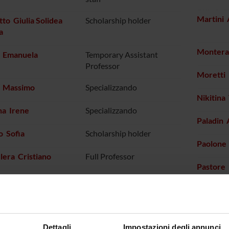
Martini
to Giulia Solidea
Scholarship holder
a
Montera
i Emanuela
Temporary Assistant
Professor
Moretti
o Massimo
Specializzando
Nikitina
na Irene
Specializzando
Paladin
o Sofia
Scholarship holder
Paolone
lera Cristiano
Full Professor
Pastore
la Francesca
Scholarship holder
Patuzzi 
lli Salvatore
Temporary Assistant
Professor
Pellegri
Dettagli
Impostazioni degli annunci