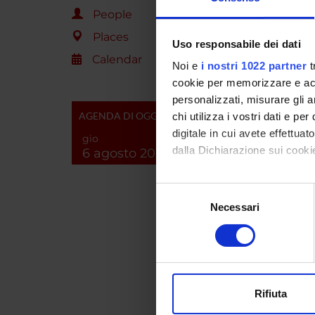
Cristin
People
Places
Decimo 
Uso responsabile dei dati
Calendar
Noi e
i nostri 1022 partner
t
De Dian
cookie per memorizzare e acce
personalizzati, misurare gli an
Di Chi
AGENDA DI OGGI
chi utilizza i vostri dati e pe
digitale in cui avete effettua
gio
Di Lella
dalla Dichiarazione sui cookie
6 agosto 2026
Doda L
Con il tuo consenso, vorrem
Selezione
raccogliere informazi
Necessari
del
Dolci S
Identificare il tuo di
consenso
digitali).
Emendi 
Approfondisci come vengono el
modificare o ritirare il tuo 
Ferramo
Rifiuta
Fiore E
Utilizziamo i cookie per perso