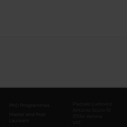
Piazzale Ludovico
PhD Programmes
Antonio Scuro 10
Master and Post
37134 Verona
Lauream
VAT