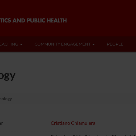
EACHING
COMMUNITY ENGAGEMENT
PEOPLE
ogy
cology
er
Cristiano Chiamulera