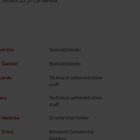
A. Scuro n.10, 37134 Verona
Aurora
Specializzando
i Davide
Specializzando
cardo
Technical-administrative
staff
ara
Technical-administrative
staff
 Vanessa
Scholarship holder
 Erica
Research Scholarship
Holders