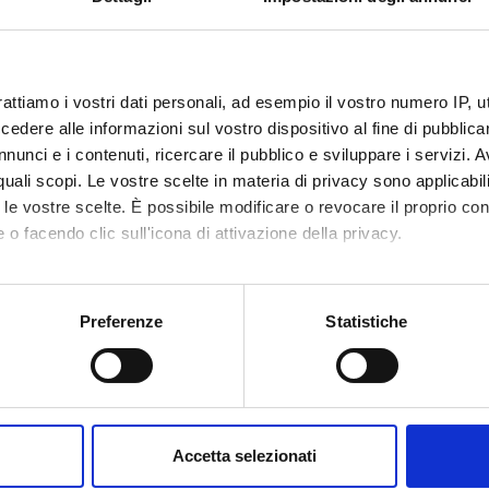
i Irene
Scholarship holder
Piccoli 
Ilaria
Associate Professor
rattiamo i vostri dati personali, ad esempio il vostro numero IP, 
Piva Ale
a Elisabetta
Scholarship holder
dere alle informazioni sul vostro dispositivo al fine di pubblica
Pozzi An
nunci e i contenuti, ricercare il pubblico e sviluppare i servizi. A
o Marzia
Technical-administrative
r quali scopi. Le vostre scelte in materia di privacy sono applicabi
staff
Saggin L
to le vostre scelte. È possibile modificare o revocare il proprio 
 Elisa
Specializzando
 o facendo clic sull'icona di attivazione della privacy.
Salizzat
ori
Scholarship holder
mo anche:
Selleri 
oni sulla tua posizione geografica, con un'approssimazione di qu
Preferenze
Statistiche
issi
Spin-off staff
spositivo, scansionandolo attivamente alla ricerca di caratteristich
Soardo 
Silvia
Scholarship holder
Spini An
aborati i tuoi dati personali e imposta le tue preferenze nella
s
consenso in qualsiasi momento dalla Dichiarazione sui cookie.
la Ilaria
Specializzando
Accetta selezionati
Stano Ma
lena Sofia
Specializzando
nalizzare contenuti ed annunci, per fornire funzionalità dei socia