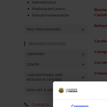
Infermieristica
Medicina del Lavoro
Boschet
Carlott
Scienze Farmaceutiche
Bottan
PHD PROGRAMMES
Caroll
RESEARCH FACILITIES
Castag
LIBRARIES
Ceccat
CENTRI
Chiamu
LABORATORIES AND
RESEARCH CENTRES
Ciarpel
SPIN OFF E AZIENDE
Crisafu
Contacts
Consenso