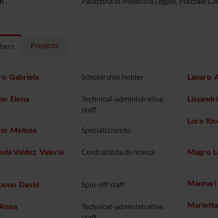
n
Palazzina di Medicina Legale, Piazzale L.
Projects
bers
ro Gabriela
Scholarship holder
Lanaro 
on Elena
Technical-administrative
Lissandr
staff
Lora Ric
rin Melissa
Specializzando
eda Valdez Valeria
Contrattista di ricerca
Magro L
Mannari
tuono David
Spin-off staff
Marletta
 Anna
Technical-administrative
staff