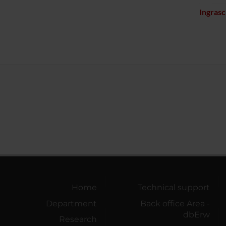
Ingrasc
Home
Technical support
Department
Back office Area -
dbErw
Research