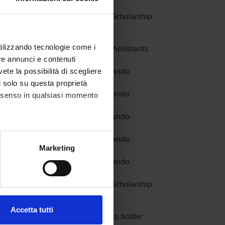
Luca
Research Scholarship
Holders
utilizzando tecnologie come i
ssandro
Research Assistants
re annunci e contenuti
gela
Specializzando
vete la possibilità di scegliere
li solo su questa proprietà
ara
Specializzando
consenso in qualsiasi momento
o Valentina
Specializzando
Margherita
Specializzando
alche metro,
Marketing
e specifiche (impronte
Federica
Specializzando
drea
Research Scholarship
ezione dettagli
. Puoi
Holders
Accetta tutti
rilisa Giustina
Scholarship holder
l media e per analizzare il