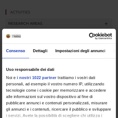
ACTIVITIES
RESEARCH AREAS
RESEARCH GROUPS
SECTIONS
Consenso
Dettagli
Impostazioni degli annunci
In
PHD PROGRAMMES
Uso responsabile dei dati
RESEARCH FACILITIES
Noi e
i nostri 1022 partner
trattiamo i vostri dati
LIBRARIES
personali, ad esempio il vostro numero IP, utilizzando
tecnologie come i cookie per memorizzare e accedere
CENTRI
alle informazioni sul vostro dispositivo al fine di
pubblicare annunci e contenuti personalizzati, misurare
LABORATORIES AND RESEARCH CENTRES
gli annunci e i contenuti, ricercare il pubblico e sviluppare
i servizi. Avete la possibilità di scegliere chi utilizza i
SPIN OFF E AZIENDE