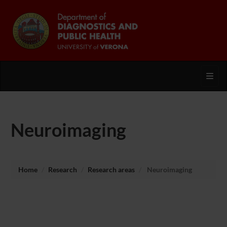
Toggl
Neuroimaging
Home
Research
Research areas
Neuroimaging