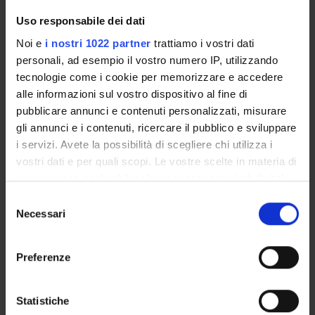
Seminars related to the course
Uso responsabile dei dati
Noi e
i nostri 1022 partner
trattiamo i vostri dati
personali, ad esempio il vostro numero IP, utilizzando
Overview
tecnologie come i cookie per memorizzare e accedere
Enrolment Procedures and Admission Requirements
alle informazioni sul vostro dispositivo al fine di
Degree Programme
pubblicare annunci e contenuti personalizzati, misurare
Courses
gli annunci e i contenuti, ricercare il pubblico e sviluppare
Notices
i servizi. Avete la possibilità di scegliere chi utilizza i
vostri dati e per quali scopi. Le vostre scelte in materia di
Governing bodies
privacy sono applicabili solo su questa proprietà digitale
Rete formativa
in cui avete effettuato le vostre scelte. È possibile
Selezione
modificare o revocare il proprio consenso in qualsiasi
Necessari
del
STUDYING
momento dalla Dichiarazione sui cookie o facendo clic
consenso
sull'icona di attivazione della privacy.
COURSES
Preferenze
Con il tuo consenso, vorremmo anche:
PHD PROGRAMMES AND POSTGRADUATE
raccogliere informazioni sulla tua posizione
TRAINING
Statistiche