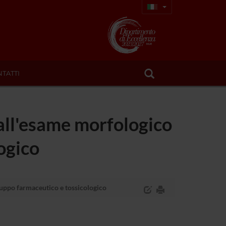
TATTI
 all'esame morfologico
ogico
iluppo farmaceutico e tossicologico