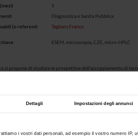
(mesi)
5
menti
Diagnostica e Sanità Pubblica
abili (o referenti
Tagliaro Franco
chiave
ESEM, microscopia, CZE, micro-HPLC
rca si propone di studiare le prospettive dell'accoppiamento di tec
omatografia, l'elettroforesi capillare ed altre tecniche microanalit
 FINANZIATORI:
Dettagli
Impostazioni degli annunci
ithKline S.p.A.
Finanziamento:
assegnato e gestito dal 
rattiamo i vostri dati personali, ad esempio il vostro numero IP, 
ECIPANTI AL PROGETTO