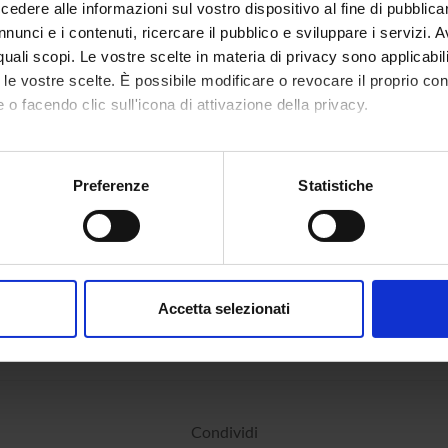
dere alle informazioni sul vostro dispositivo al fine di pubblica
nunci e i contenuti, ricercare il pubblico e sviluppare i servizi. A
a Bortolotti
Professore ordinario
Franco T
r quali scopi. Le vostre scelte in materia di privacy sono applicabi
to le vostre scelte. È possibile modificare o revocare il proprio 
 o facendo clic sull'icona di attivazione della privacy.
NI
mo anche:
na legale
oni sulla tua posizione geografica, con un'approssimazione di qu
Preferenze
Statistiche
spositivo, scansionandolo attivamente alla ricerca di caratteristich
aborati i tuoi dati personali e imposta le tue preferenze nella
s
consenso in qualsiasi momento dalla Dichiarazione sui cookie.
Accetta selezionati
nalizzare contenuti ed annunci, per fornire funzionalità dei socia
inoltre informazioni sul modo in cui utilizzi il nostro sito con i n
icità e social media, i quali potrebbero combinarle con altre inform
lizzo dei loro servizi.
Condividi