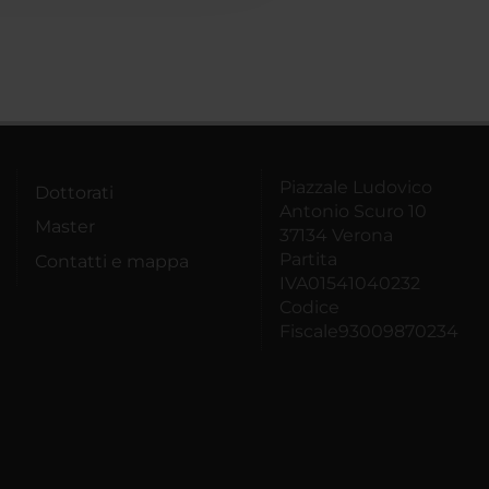
Piazzale Ludovico
Dottorati
Antonio Scuro 10
Master
37134 Verona
Partita
Contatti e mappa
IVA01541040232
Codice
Fiscale93009870234