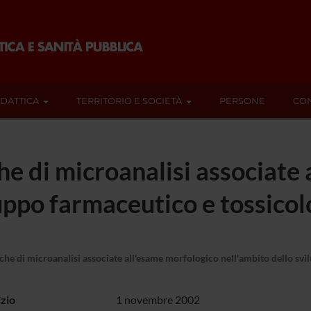
IDATTICA
TERRITORIO E SOCIETÀ
PERSONE
CON
che di microanalisi associate
luppo farmaceutico e tossicol
che di microanalisi associate all'esame morfologico nell'ambito dello sv
izio
1 novembre 2002