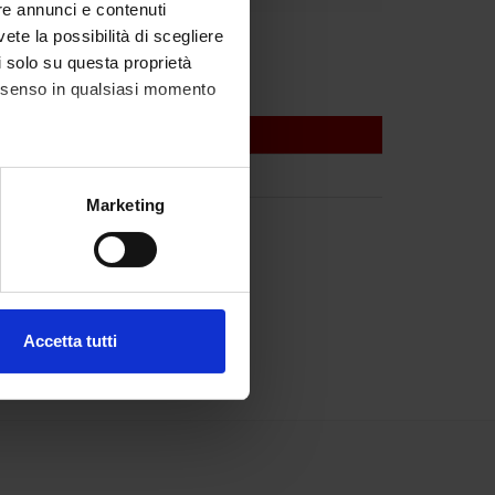
re annunci e contenuti
vete la possibilità di scegliere
agliaro
li solo su questa proprietà
consenso in qualsiasi momento
alche metro,
Marketing
e specifiche (impronte
ezione dettagli
. Puoi
Accetta tutti
l media e per analizzare il
ostri partner che si occupano
azioni che hai fornito loro o