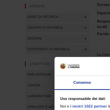
Durata 
ATTIVITÀ
Diparti
AREE DI RICERCA
Respons
locali)
GRUPPI DI RICERCA
Parole 
SEZIONI
DOTTORATI DI RICERCA
La rice
micro-cr
STRUTTURE
BIBLIOTECHE
ENTI
Consenso
CENTRI
GlaxoSm
LABORATORI
Uso responsabile dei dati
Noi e
i nostri 1022 partner
t
SPIN OFF E AZIENDE
PART