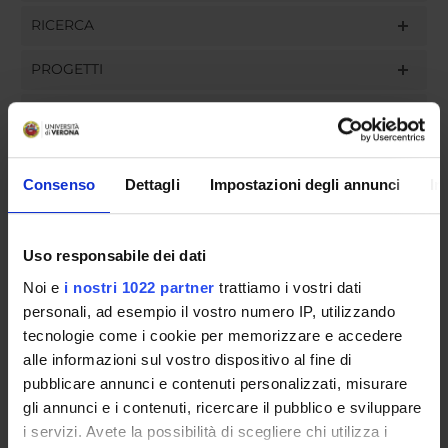
RICERCA
PROGETTI
INCARICHI
Consenso
Dettagli
Impostazioni degli annunci
In
ORGANIZZAZIONE
Uso responsabile dei dati
GOVERNANCE
Noi e
i nostri 1022 partner
trattiamo i vostri dati
COMMISSIONI
personali, ad esempio il vostro numero IP, utilizzando
tecnologie come i cookie per memorizzare e accedere
UFFICI E STRUTTURE DI SERVIZIO
alle informazioni sul vostro dispositivo al fine di
pubblicare annunci e contenuti personalizzati, misurare
SERVIZI DI SEGRETERIA STUDENTI
gli annunci e i contenuti, ricercare il pubblico e sviluppare
i servizi. Avete la possibilità di scegliere chi utilizza i
STRUTTURE DEL DIPARTIMENTO