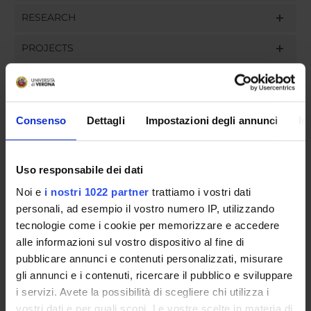
RESEARCH
PROJECTS
ASSIGNMENTS
Consenso
Dettagli
Impostazioni degli annunci
In
ORGANISATION
Uso responsabile dei dati
GOVERNANCE
Noi e
i nostri 1022 partner
trattiamo i vostri dati
personali, ad esempio il vostro numero IP, utilizzando
COMMITTEES
tecnologie come i cookie per memorizzare e accedere
alle informazioni sul vostro dispositivo al fine di
DEPARTMENT ADMINISTRATION OFFICES
pubblicare annunci e contenuti personalizzati, misurare
gli annunci e i contenuti, ricercare il pubblico e sviluppare
STUDENT ADMINISTRATION OFFICES
i servizi. Avete la possibilità di scegliere chi utilizza i
vostri dati e per quali scopi. Le vostre scelte in materia di
DEPARTMENT FACILITIES