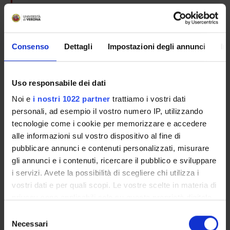
ethical, deontological and procedural profiles of the CTU
and CTP activities in the criminal and civil fields
Consenso
Dettagli
Impostazioni degli annunci
In
REFERENCE BOOKS
See the teaching bibliography
Uso responsabile dei dati
Noi e
i nostri 1022 partner
trattiamo i vostri dati
personali, ad esempio il vostro numero IP, utilizzando
tecnologie come i cookie per memorizzare e accedere
Overview
alle informazioni sul vostro dispositivo al fine di
Enrolment Procedures and Admission Requirements
pubblicare annunci e contenuti personalizzati, misurare
Degree Programme
gli annunci e i contenuti, ricercare il pubblico e sviluppare
Courses
i servizi. Avete la possibilità di scegliere chi utilizza i
Notices
vostri dati e per quali scopi. Le vostre scelte in materia di
privacy sono applicabili solo su questa proprietà digitale
Governing bodies
in cui avete effettuato le vostre scelte. È possibile
Rete formativa
Selezione
modificare o revocare il proprio consenso in qualsiasi
Necessari
del