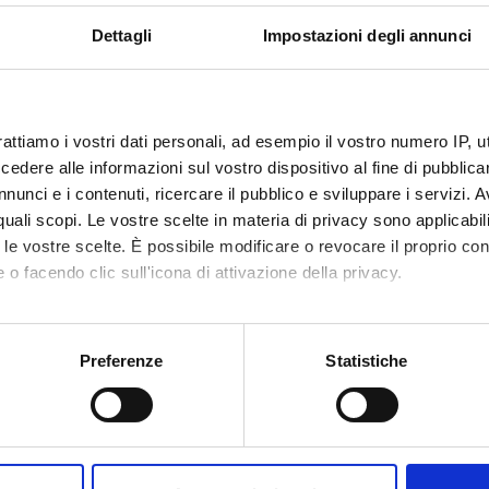
ship. A highly significant inhibition was observed at the doses of 
lever discrimination.
Dettagli
Impostazioni degli annunci
indings suggest a specific potential effect of C15 in the preventi
-associated stimuli, plus a possible smoking reduction effect.
rattiamo i vostri dati personali, ad esempio il vostro numero IP, 
dere alle informazioni sul vostro dispositivo al fine di pubblica
NSORS:
nunci e i contenuti, ricercare il pubblico e sviluppare i servizi. A
r quali scopi. Le vostre scelte in materia di privacy sono applicabi
Funds:
assigned and managed by the de
to le vostre scelte. È possibile modificare o revocare il proprio 
Funds:
assigned and managed by the de
 o facendo clic sull'icona di attivazione della privacy.
mo anche:
oni sulla tua posizione geografica, con un'approssimazione di qu
Preferenze
Statistiche
ECT PARTICIPANTS
spositivo, scansionandolo attivamente alla ricerca di caratteristich
 Auber
Marzia D
aborati i tuoi dati personali e imposta le tue preferenze nella
s
consenso in qualsiasi momento dalla Dichiarazione sui cookie.
no Chiamulera
Full Professor
Vincenz