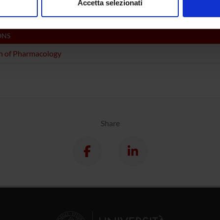
Accetta selezionati
nalizzare contenuti ed annunci, per fornire funzionalità dei socia
inoltre informazioni sul modo in cui utilizzi il nostro sito con i n
ONS
icità e social media, i quali potrebbero combinarle con altre inform
lizzo dei loro servizi.
n of Pharmacology
Share