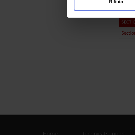
Rifiuta
Utilizziamo i cookie per perso
nostro traffico. Condividiamo 
SECTI
di analisi dei dati web, pubbl
che hanno raccolto dal tuo uti
Sectio
Home
Technical support