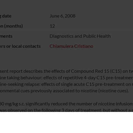
g date
June 6, 2008
on (months)
12
ments
Diagnostics and Public Health
s or local contacts
Chiamulera Cristiano
sent report describes the effects of Compound Red 15 (C15) on t
tine taking behaviour: effects of repetitive 4-day C15 pre-treatmen
tine-seeking relapse: effects of single acute C15 pre-treatment o
ronmental cues previously associated to nicotine (nicotine cues).
30 mg/kg s.c. significantly reduced the number of nicotine infusion
as observed on the following 3 days of treatment, but without a sig
sponse relationship.
uced nicotine cues-induced reinstatement of responding of nicotin