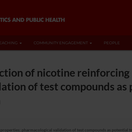
EACHING
COMMUNITY ENGAGEMENT
PEOPLE
tion of nicotine reinforcing
ation of test compounds as 
n
g properties: pharmacological validation of test compounds as potential 