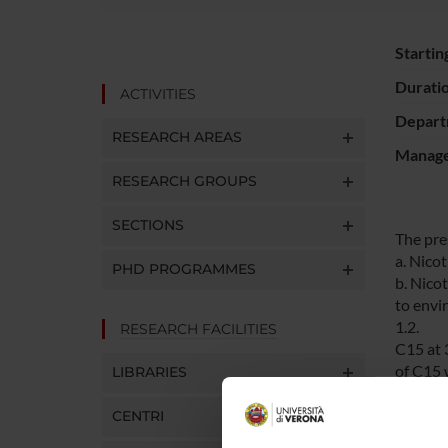
Startin
Durati
ACTIVITIES
Depart
RESEARCH AREAS
Manager
RESEARCH GROUPS
SECTIONS
The pre
a. Nico
PHD PROGRAMMES
b. Nico
to envi
1.2.
RESEARCH FACILITIES
C15 at 
of C15 w
LIBRARIES
dose-re
1.3.
CENTRI
C15 red