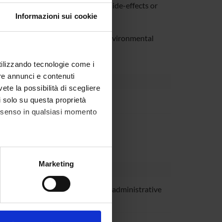
10 and 30 mg/kg s.c., without any side-effects or
Informazioni sui cookie
on of smoking relapse induced by environmental
utilizzando tecnologie come i
re annunci e contenuti
vete la possibilità di scegliere
li solo su questa proprietà
partment
consenso in qualsiasi momento
partment
alche metro,
Marketing
e specifiche (impronte
i Chio
Technical-administrative
ezione dettagli
. Puoi
staff
o Tedesco