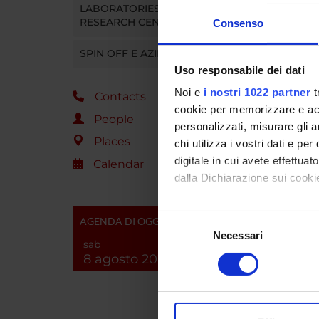
relation
LABORATORIES AND
RESEARCH CENTRES
lack of 
Consenso
1.4.
SPIN OFF E AZIENDE
These f
nicotine
Uso responsabile dei dati
Noi e
i nostri 1022 partner
t
Contacts
cookie per memorizzare e acce
SPO
People
personalizzati, misurare gli an
Places
chi utilizza i vostri dati e pe
digitale in cui avete effettua
Calendar
dalla Dichiarazione sui cookie
Con il tuo consenso, vorrem
Selezione
AGENDA DI OGGI
raccogliere informazi
Necessari
del
PROJ
sab
Identificare il tuo di
consenso
8 agosto 2026
digitali).
Alessia
Approfondisci come vengono el
modificare o ritirare il tuo 
Cristia