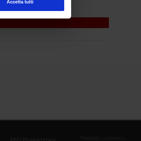
Accetta tutti
l media e per analizzare il
ostri partner che si occupano
azioni che hai fornito loro o
Piazzale Ludovico
PhD Programmes