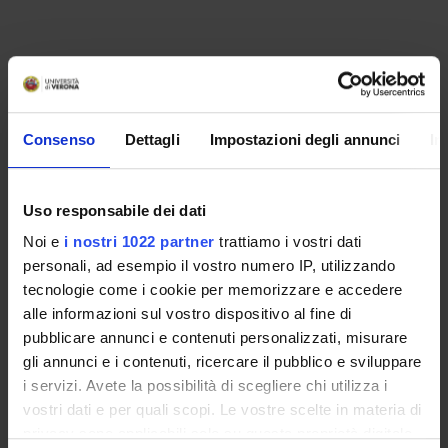
Consenso
Dettagli
Impostazioni degli annunci
In
Uso responsabile dei dati
Noi e
i nostri 1022 partner
trattiamo i vostri dati
personali, ad esempio il vostro numero IP, utilizzando
tecnologie come i cookie per memorizzare e accedere
alle informazioni sul vostro dispositivo al fine di
pubblicare annunci e contenuti personalizzati, misurare
gli annunci e i contenuti, ricercare il pubblico e sviluppare
i servizi. Avete la possibilità di scegliere chi utilizza i
ORGANISATION
vostri dati e per quali scopi. Le vostre scelte in materia di
GOVERNANCE
privacy sono applicabili solo su questa proprietà digitale