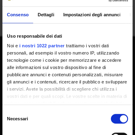
Condividi
Consenso
Dettagli
Impostazioni degli annunci
In
Uso responsabile dei dati
Noi e
i nostri 1022 partner
trattiamo i vostri dati
personali, ad esempio il vostro numero IP, utilizzando
tecnologie come i cookie per memorizzare e accedere
alle informazioni sul vostro dispositivo al fine di
pubblicare annunci e contenuti personalizzati, misurare
gli annunci e i contenuti, ricercare il pubblico e sviluppare
Supporto tecnico
i servizi. Avete la possibilità di scegliere chi utilizza i
Area Amministrativa
vostri dati e per quali scopi. Le vostre scelte in materia di
privacy sono applicabili solo su questa proprietà digitale
MyUnivr
in cui avete effettuato le vostre scelte. È possibile
Selezione
Privacy policy
modificare o revocare il proprio consenso in qualsiasi
Necessari
del
Dottorati
momento dalla Dichiarazione sui cookie o facendo clic
consenso
sull'icona di attivazione della privacy.
Master