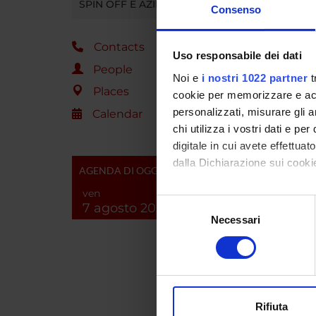
SPIN OFF E AZIENDE
of PTC 
Consenso
We also
respect
Contacts
Conclus
Uso responsabile dei dati
larger 
People
Noi e
i nostri 1022 partner
t
Places
cookie per memorizzare e acce
personalizzati, misurare gli an
Calendar
PROJ
chi utilizza i vostri dati e pe
Paolo B
digitale in cui avete effettua
dalla Dichiarazione sui cookie
AGENDA DI OGGI
Luca Gi
Carbon
ven
Con il tuo consenso, vorrem
Selezione
7 agosto 2026
raccogliere informazi
Necessari
del
Maria V
Identificare il tuo di
consenso
digitali).
Luca Do
Approfondisci come vengono el
modificare o ritirare il tuo 
Rifiuta
SECTI