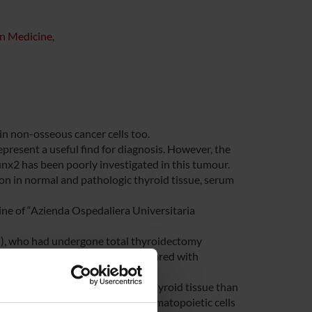
on Medicine
,
in non-osseous cancer cells too.
epresent a useful find for diagnosis. However, the
unx2 has been poorly investigated in this tumour.
on in normal and pathologic thyroid tissue, serum
ine of “Azienda Ospedaliera Universitaria
TC), who had undergone total thyroidectomy
rse transcription PCR, were compared with
.
old expression) in pathologic thyroid tissue than
in serum and circulating non hematopoietic cells