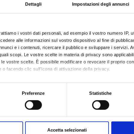
patients with respect to normal donors (5.91 fold expression, p<0.0
Dettagli
Impostazioni degli annunci
 observed that patients with microcalcifications expressed signif
 to patients without microcalcifications (p<0.05).
ion. This study can open up new research perspectives in the diag
cohort studies will be necessary in order to validate the Runx2 exp
rattiamo i vostri dati personali, ad esempio il vostro numero IP, 
dere alle informazioni sul vostro dispositivo al fine di pubblica
nunci e i contenuti, ricercare il pubblico e sviluppare i servizi. A
ECT PARTICIPANTS
r quali scopi. Le vostre scelte in materia di privacy sono applicabi
razzarola
Giuseppe
to le vostre scelte. È possibile modificare o revocare il proprio 
 o facendo clic sull'icona di attivazione della privacy.
useppe Dalle
Full Professor
Fabio Me
are
mo anche:
Chiara S
oni sulla tua posizione geografica, con un'approssimazione di qu
Preferenze
Statistiche
ittoria Davi'
spositivo, scansionandolo attivamente alla ricerca di caratteristich
Maria Te
natelli
aborati i tuoi dati personali e imposta le tue preferenze nella
s
consenso in qualsiasi momento dalla Dichiarazione sui cookie.
Accetta selezionati
ONS