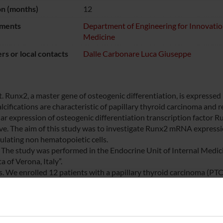
on (months)
12
ments
Department of Engineering for Innovati
Medicine
s or local contacts
Dalle Carbonare Luca Giuseppe
. Runx2, a master gene of osteogenic differentiation, is expressed 
cifications are characteristic of papillary thyroid carcinoma and r
ar expression of osteogenic differentiation transcription factor R
ve. The aim of this study was to investigate Runx2 mRNA expressi
culating non hematopoietic cells.
. The study was performed in the Endocrine Unit of Internal Medic
a of Verona, Italy”.
s. We enrolled 12 patients with a papillary thyroid carcinoma (P
ed by the same surgeon. The results, obtained by Real-Time reve
cal samples obtained from 13 sex and age-matched normal donors
. Our data demonstrated that Runx2 mRNA is overexpressed (7.81 f
al tissue (p<0.05). Runx2 mRNA overexpression was also observed 