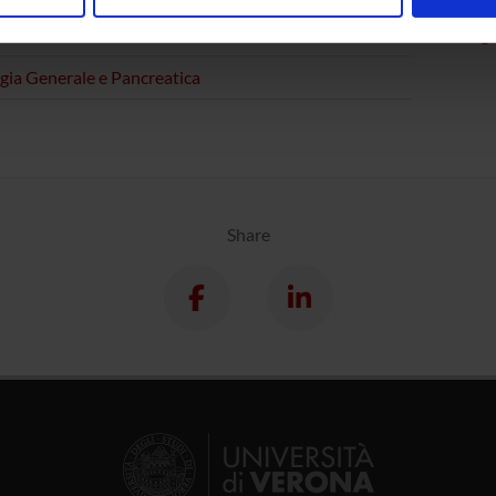
nalizzare contenuti ed annunci, per fornire funzionalità dei socia
inoltre informazioni sul modo in cui utilizzi il nostro sito con i n
al Medicine Section D
Pathologi
icità e social media, i quali potrebbero combinarle con altre inform
gia Generale e Pancreatica
lizzo dei loro servizi.
Share