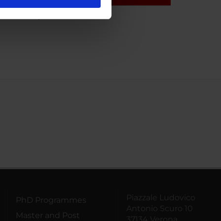
l media e per analizzare il
ostri partner che si occupano
cal Anatomy Section
azioni che hai fornito loro o
Piazzale Ludovico
PhD Programmes
Antonio Scuro 10
Master and Post
37134 Verona