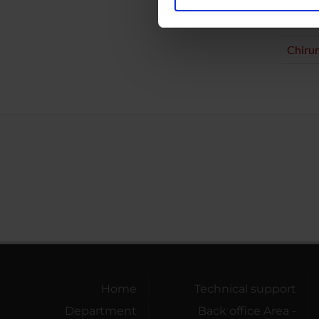
Utilizziamo i cookie per perso
nostro traffico. Condividiamo 
Intern
di analisi dei dati web, pubbl
Chirur
che hanno raccolto dal tuo uti
Home
Technical support
Department
Back office Area -