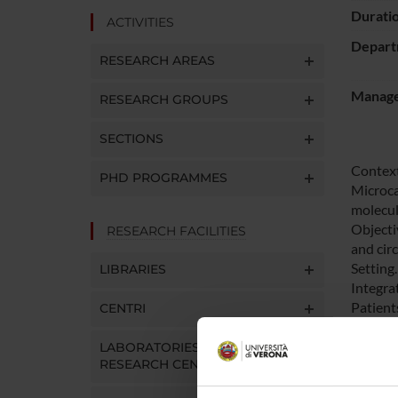
Durati
ACTIVITIES
Depart
RESEARCH AREAS
Manager
RESEARCH GROUPS
SECTIONS
Context
PHD PROGRAMMES
Microcal
molecul
Objecti
RESEARCH FACILITIES
and cir
Setting
LIBRARIES
Integrat
Patient
CENTRI
perform
biologi
LABORATORIES AND
RESEARCH CENTRES
Results
in norm