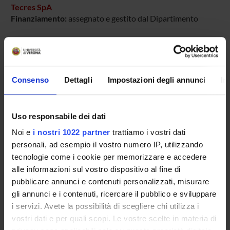
Tecres SpA
Finanziamento:
assegnato e gestito dal Dipartimento
PARTECIPANTI AL PROGETTO
Consenso
Dettagli
Impostazioni degli annunci
In
Elisa Bertazzoni Minelli
Uso responsabile dei dati
SEZIONI
Noi e
i nostri 1022 partner
trattiamo i vostri dati
Farmacologia
personali, ad esempio il vostro numero IP, utilizzando
tecnologie come i cookie per memorizzare e accedere
alle informazioni sul vostro dispositivo al fine di
pubblicare annunci e contenuti personalizzati, misurare
gli annunci e i contenuti, ricercare il pubblico e sviluppare
ATTIVITÀ
i servizi. Avete la possibilità di scegliere chi utilizza i
vostri dati e per quali scopi. Le vostre scelte in materia di
AREE DI RICERCA