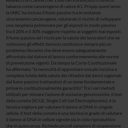
tabacco come cancerogeno di calsse A1. Propip quest'anno
la IARC ha incluso il fumo passivo tra le sostanze
sicuramente cancerogene, valutando il rischio di sviluppare
una neoplasia polmonare per gli esposti in modo passivo
tra il 20% e il 30% maggiore rispetto ai soggetti mai esposti.
Il fumo passivo ed i rischi per la salute dei lavoratori che ne
subiscono gli effetti dannosi costituisce sempre più un
problema rilevante che deve essere adeguatamente
affrontato dal datore di lavoro conformemente alle norme
di prevenzione vigenti. Da tempo la Corte Costituzionale
ha affermato "la necessità di apprestare una più incisiva e
completa tutela della salute dei cittadini dai danni cagionati
dal fumo passivo trattandosi di un bene fondamentale e
primario costituzionalmente garantito". Tra i vari metodi
utilizati per stimare l'azione di sostanze genotossiche, il test
della cometa (SCGE, Single Cell Gel Electrophoresis), è la
tecnica migliore per valutare il danno al DNA in singole
cellule. Il test della cometa è una tecnica in grado di valutare
il danno al DNA in cellule signole sia in ciclo riproduttivo
che in quiescenza. Richiede piccoli campioni di sospensione