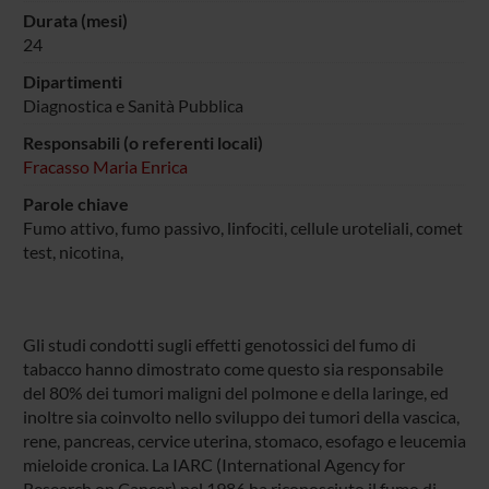
Durata (mesi)
24
Dipartimenti
Diagnostica e Sanità Pubblica
Responsabili (o referenti locali)
Fracasso Maria Enrica
Parole chiave
Fumo attivo, fumo passivo, linfociti, cellule uroteliali, comet
test, nicotina,
Gli studi condotti sugli effetti genotossici del fumo di
tabacco hanno dimostrato come questo sia responsabile
del 80% dei tumori maligni del polmone e della laringe, ed
inoltre sia coinvolto nello sviluppo dei tumori della vascica,
rene, pancreas, cervice uterina, stomaco, esofago e leucemia
mieloide cronica. La IARC (International Agency for
Research on Cancer) nel 1986 ha riconosciuto il fumo di