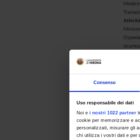
Medicin
Traslazi
Attività
Minister
Ospedali
sicurezz
Coordin
Promuove
di sorve
bollett
Consenso
Attivit
Continua
Uso responsabile dei dati
campi de
Noi e
i nostri 1022 partner
t
sezione
cookie per memorizzare e acce
Monito
personalizzati, misurare gli an
progetti
chi utilizza i vostri dati e pe
Progett