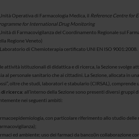
’Unità Operativa di Farmacologia Medica, il
Reference Centre for
rogramme for International Drug Monitoring
’Unità di Farmacovigilanza del Coordinamento Regionale sul Farm
ella Regione Veneto)
l Laboratorio di Chemioterapia certificato UNI EN ISO 9001:2008.
le attività istituzionali di didattica e di ricerca, la Sezione svolge
sia al personale sanitario che ai cittadini. La Sezione, allocata in un
ssi”, oltre che studi, laboratori e stabulario (CIRSAL), comprende u
 di ricerca
: all’interno della Sezione sono presenti diversi gruppi di
ntemente nei seguenti ambiti:
armacoepidemiologia, con particolare riferimento allo studio delle 
farmacovigilanza);
rmaci ed ambiente; uso dei farmaci da banco(in collaborazione con 