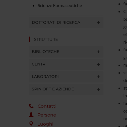
fa
Scienze Farmaceutiche
Ch
ba
DOTTORATI DI RICERCA
ga
ef
STRUTTURE
ri
fa
BIBLIOTECHE
ga
CENTRI
m
st
LABORATORI
di
st
SPIN OFF E AZIENDE
in
f
Contatti
c
Persone
ne
Luoghi
ut