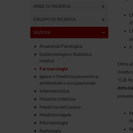
AREE DI RICERCA
L
GRUPPI DI RICERCA
P
L
SEZIONI
d
Anatomia Patologica
I
Epidemiologia e Statistica
medica
Oltre al
Farmacologia
rivolte 
Igiene e Medicina preventiva,
“G.B. Ro
ambientale e occupazionale
Attività
Infermieristica
prevale
Malattie Infettive
Medicina del Lavoro
f
Medicina legale
(
Microbiologia
fa
Radiologia