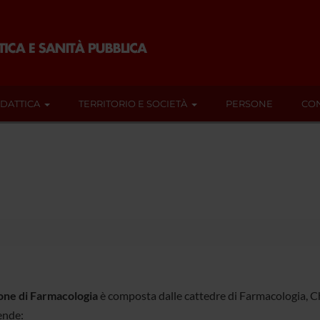
IDATTICA
TERRITORIO E SOCIETÀ
PERSONE
CON
one di Farmacologia
è composta dalle cattedre di Farmacologia, C
nde: