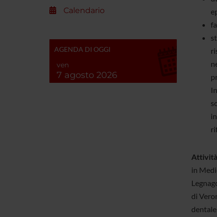
Calendario
e
f
st
AGENDA DI OGGI
r
ne
ven
7 agosto 2026
pr
In
so
in
ri
Attività
in Medic
Legnago,
di Veron
dentale 