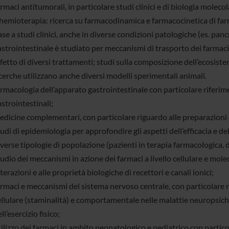
rmaci antitumorali, in particolare studi clinici e di biologia molecol
emioterapia: ricerca su farmacodinamica e farmacocinetica di farmaci
se a studi clinici, anche in diverse condizioni patologiche (es. pancre
strointestinale è studiato per meccanismi di trasporto dei farmaci
fetto di diversi trattamenti; studi sulla composizione dell’ecosiste
cerche utilizzano anche diversi modelli sperimentali animali.
rmacologia dell’apparato gastrointestinale con particolare riferimen
strointestinali;
edicine complementari, con particolare riguardo alle preparazioni 
udi di epidemiologia per approfondire gli aspetti dell’efficacia e del
verse tipologie di popolazione (pazienti in terapia farmacologica, 
udio dei meccanismi in azione dei farmaci a livello cellulare e mole
terazioni e alle proprietà biologiche di recettori e canali ionici;
armaci e meccanismi del sistema nervoso centrale, con particolare 
ellulare (staminalità) e comportamentale nelle malattie neuropsichi
ll’esercizio fisico;
ilizzo dei farmaci in ambito neonatologico e pediatrico con particol