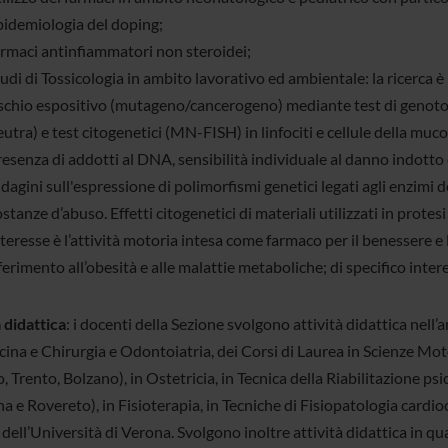
pidemiologia del doping;
armaci antinfiammatori non steroidei;
udi di Tossicologia in ambito lavorativo ed ambientale: la ricerca è
ischio espositivo (mutageno/cancerogeno) mediante test di genotoss
utra) e test citogenetici (MN-FISH) in linfociti e cellule della mu
esenza di addotti al DNA, sensibilità individuale al danno indotto e
dagini sull'espressione di polimorfismi genetici legati agli enzimi det
stanze d’abuso. Effetti citogenetici di materiali utilizzati in protes
teresse è l’attività motoria intesa come farmaco per il benessere e
ferimento all’obesità e alle malattie metaboliche; di specifico intere
 didattica
: i docenti della Sezione svolgono attività didattica nell’
ina e Chirurgia e Odontoiatria, dei Corsi di Laurea in Scienze Moto
 Trento, Bolzano), in Ostetricia, in Tecnica della Riabilitazione psi
a e Rovereto), in Fisioterapia, in Tecniche di Fisiopatologia cardio
dell’Università di Verona. Svolgono inoltre attività didattica in qua