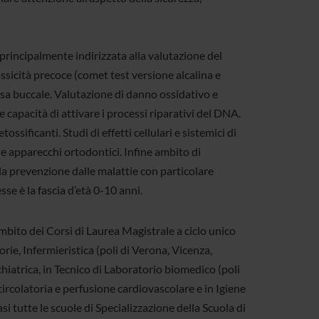
 principalmente indirizzata alla valutazione del
icità precoce (comet test versione alcalina e
cosa buccale. Valutazione di danno ossidativo e
 capacità di attivare i processi riparativi del DNA.
ossificanti. Studi di effetti cellulari e sistemici di
i e apparecchi ortodontici. Infine ambito di
 la prevenzione dalle malattie con particolare
sse è la fascia d’età 0-10 anni.
ambito dei Corsi di Laurea Magistrale a ciclo unico
rie, Infermieristica (poli di Verona, Vicenza,
chiatrica, in Tecnico di Laboratorio biomedico (poli
circolatoria e perfusione cardiovascolare e in Igiene
si tutte le scuole di Specializzazione della Scuola di