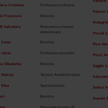
Pastore
lera Cristiano
Professore ordinario
Patuzzi 
la Francesca
Borsista
Pellegri
lli Salvatore
Ricercatore a tempo
determinato
Piccoli 
i Irene
Borsista
Piva Ale
Ilaria
Professore associato
Pozzi An
a Elisabetta
Borsista
Saggin L
o Marzia
Tecnico-Amministrativo
Salizzat
 Elisa
Specializzando
Selleri 
ori
Borsista
Soardo 
issi
Personale di spin-off