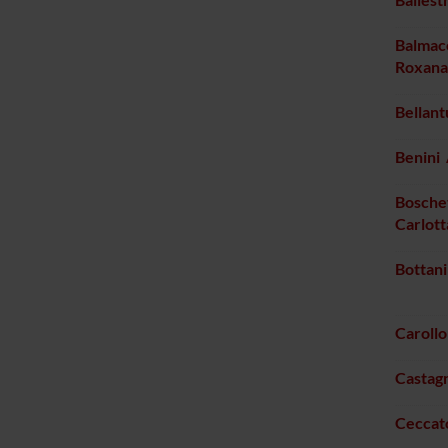
Balmac
Roxana
Bellan
Benini
Boschet
Carlott
Bottan
Caroll
Castag
Ceccat