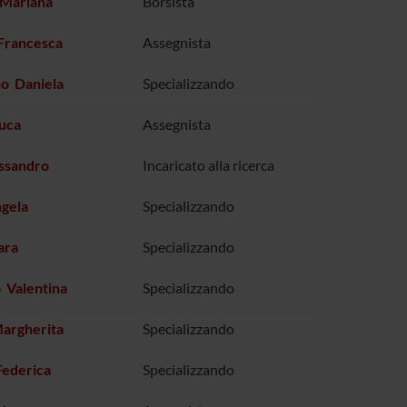
 Mariana
Borsista
Francesca
Assegnista
no Daniela
Specializzando
Luca
Assegnista
ssandro
Incaricato alla ricerca
gela
Specializzando
ara
Specializzando
o Valentina
Specializzando
Margherita
Specializzando
Federica
Specializzando