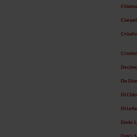
Chiamu
Ciarpel
Crisafu
Cristin
Decimo 
De Dian
Di Chi
Di Lella
Doda L
Dolci S