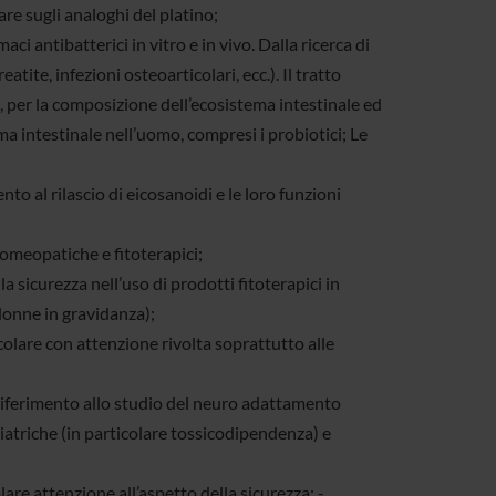
are sugli analoghi del platino;
 antibatterici in vitro e in vivo. Dalla ricerca di
atite, infezioni osteoarticolari, ecc.). Il tratto
, per la composizione dell’ecosistema intestinale ed
ma intestinale nell’uomo, compresi i probiotici; Le
to al rilascio di eicosanoidi e le loro funzioni
omeopatiche e fitoterapici;
la sicurezza nell’uso di prodotti fitoterapici in
donne in gravidanza);
colare con attenzione rivolta soprattutto alle
riferimento allo studio del neuro adattamento
atriche (in particolare tossicodipendenza) e
are attenzione all’aspetto della sicurezza; -