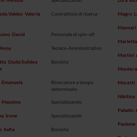
eda Valdez Valeria
Contrattista di ricerca
Magro L
Mannari
tuono David
Personale di spin-off
Marletta
 Anna
Tecnico-Amministrativo
Martini
to Giulia Solidea
Borsista
a
Montera
i Emanuela
Ricercatore a tempo
Moretti
determinato
Nikitina
o Massimo
Specializzando
Paladin
na Irene
Specializzando
Paolone
o Sofia
Borsista