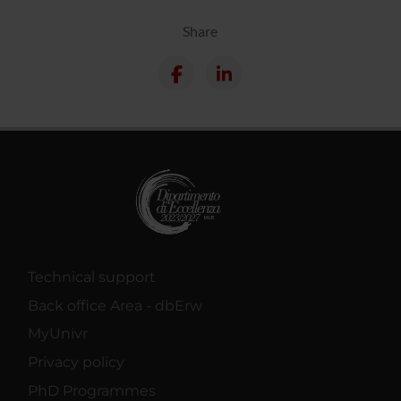
Share
Technical support
Back office Area - dbErw
MyUnivr
Privacy policy
PhD Programmes