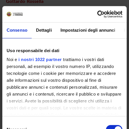
Gottardo Rossella
Associate Professor
Martini Cinzia
Specializzando
Consenso
Dettagli
Impostazioni degli annunci
In
Murari Matilde
Research Scholarship Holders
Uso responsabile dei dati
Oliviero Barbara
Specializzando
Noi e
i nostri 1022 partner
trattiamo i vostri dati
personali, ad esempio il vostro numero IP, utilizzando
Pace Laura Maria
tecnologie come i cookie per memorizzare e accedere
Specializzando
alle informazioni sul vostro dispositivo al fine di
Pigaiani Nicola
pubblicare annunci e contenuti personalizzati, misurare
Temporary Professor
gli annunci e i contenuti, ricercare il pubblico e sviluppare
Porpiglia Nadia Maria
i servizi. Avete la possibilità di scegliere chi utilizza i
Technical-administrative staff
vostri dati e per quali scopi. Le vostre scelte in materia di
privacy sono applicabili solo su questa proprietà digitale
Raniero Dario
in cui avete effettuato le vostre scelte. È possibile
Temporary Assistant Professor
Selezione
modificare o revocare il proprio consenso in qualsiasi