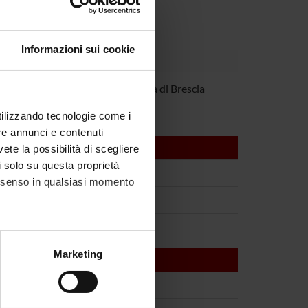
Informazioni sui cookie
ostoli
Università di Brescia
utilizzando tecnologie come i
re annunci e contenuti
vete la possibilità di scegliere
li solo su questa proprietà
consenso in qualsiasi momento
alche metro,
Marketing
e specifiche (impronte
ezione dettagli
. Puoi