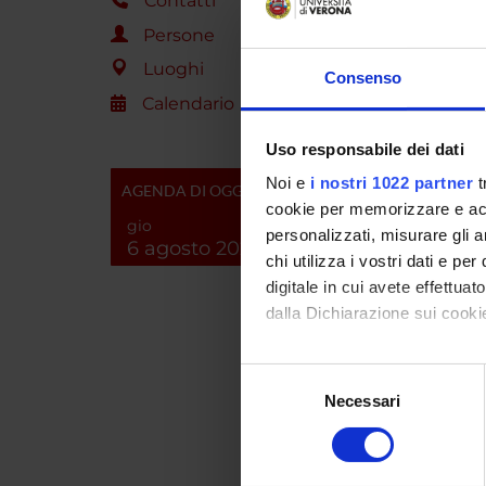
Contatti
Persone
Luoghi
Consenso
COLL
Calendario
Paola 
Uso responsabile dei dati
Noi e
i nostri 1022 partner
t
AGENDA DI OGGI
cookie per memorizzare e acce
gio
AREE 
personalizzati, misurare gli an
6 agosto 2026
chi utilizza i vostri dati e pe
Pharm
digitale in cui avete effettua
dalla Dichiarazione sui cookie
Pharm
Con il tuo consenso, vorrem
Selezione
raccogliere informazi
Necessari
del
SEZIO
Identificare il tuo di
consenso
digitali).
Farma
Approfondisci come vengono el