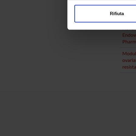
modificare o ritirare il tuo 
PUBBLI
Rifiuta
TITOL
Utilizziamo i cookie per perso
nostro traffico. Condividiamo 
Novel
di analisi dei dati web, pubbl
Endow
Pharma
che hanno raccolto dal tuo uti
Modula
ovaria
resist