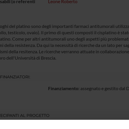
abili (o referenti
Leone Roberto
oghi del platino sono degli importanti farmaci antitumorali utilizz
llo, testicolo, ovaio). Il primo di questi composti il cisplatino è sta
latino. Come per altri antitumorali uno degli aspetti più problematic
 della resistenza. Da qui la necessità di ricerche da un lato per sag
smi della resitenza. Le ricerche verranno attuate in collaborazione
ro dell'Università di Brescia.
 FINANZIATORI:
Finanziamento:
assegnato e gestito dal 
ECIPANTI AL PROGETTO
o Leone
Incaricato alla ricerca