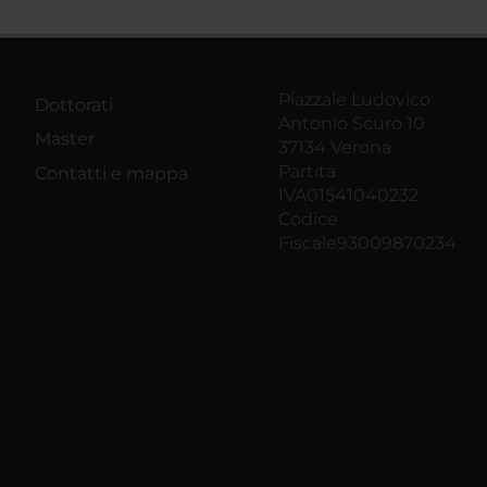
Piazzale Ludovico
Dottorati
Antonio Scuro 10
Master
37134 Verona
Partita
Contatti e mappa
IVA01541040232
Codice
Fiscale93009870234