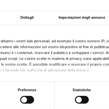
Dettagli
Impostazioni degli annunci
ABORATORI ESTERNI
Perego
Istituto Tumori Milano
Piero Ap
rattiamo i vostri dati personali, ad esempio il vostro numero IP, 
dere alle informazioni sul vostro dispositivo al fine di pubblica
DI RICERCA COINVOLTE DAL PROGETTO
nunci e i contenuti, ricercare il pubblico e sviluppare i servizi. A
r quali scopi. Le vostre scelte in materia di privacy sono applicabi
acology & Pharmacy (DDSP)
to le vostre scelte. È possibile modificare o revocare il proprio 
 o facendo clic sull'icona di attivazione della privacy.
acology & Pharmacy (DNBM)
mo anche:
oni sulla tua posizione geografica, con un'approssimazione di qu
Preferenze
Statistiche
NI
spositivo, scansionandolo attivamente alla ricerca di caratteristich
cologia
aborati i tuoi dati personali e imposta le tue preferenze nella
s