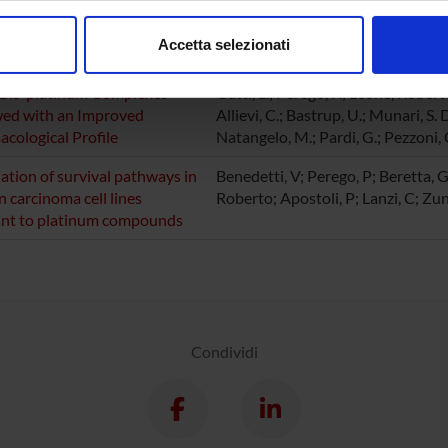
consenso in qualsiasi momento dalla Dichiarazione sui cookie.
CAZIONI
Accetta selezionati
O
AUTORI
nalizzare contenuti ed annunci, per fornire funzionalità dei socia
inoltre informazioni sul modo in cui utilizzi il nostro sito con i n
 Bis-platinum Complexes
Gatti, L.; Perego, P.; Leone, Roberto
icità e social media, i quali potrebbero combinarle con altre inform
ed with an Improved
Allievi, C.; Bastrup, U.; Munari, S. D
cological Profile
Natangelo, M.; Pardi, G.; Pezzoni, G
lizzo dei loro servizi.
tion of survival pathways in
Benedetti, V; Perego, P; Beretta, Gl;
n carcinoma cell lines
Roberto; Apostoli, P; Lanzi, C; Zun
ant to platinum compounds
Condividi