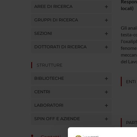
Respons
AREE DI RICERCA
locali)
GRUPPI DI RICERCA
Gli anal
SEZIONI
testa-co
l'oxalip
DOTTORATI DI RICERCA
fenomeni
meccani
del Lavo
STRUTTURE
BIBLIOTECHE
ENTI
CENTRI
LABORATORI
SPIN OFF E AZIENDE
PART
Robert