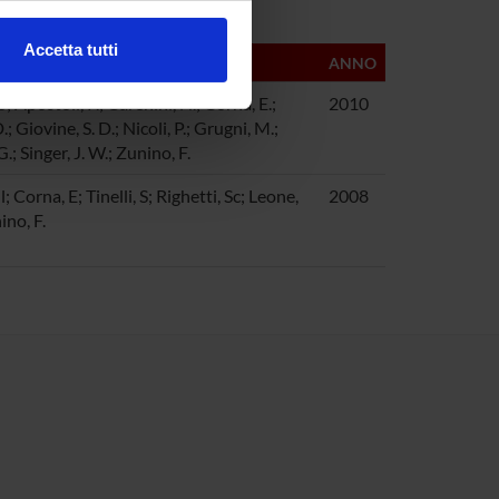
Accetta tutti
ANNO
l media e per analizzare il
ostri partner che si occupano
; Apostoli, P.; Carenini, N.; Corna, E.;
2010
azioni che hai fornito loro o
.; Giovine, S. D.; Nicoli, P.; Grugni, M.;
.; Singer, J. W.; Zunino, F.
 Corna, E; Tinelli, S; Righetti, Sc; Leone,
2008
ino, F.