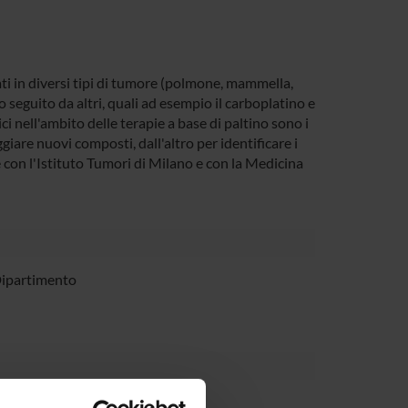
ati in diversi tipi di tumore (polmone, mammella,
to seguito da altri, quali ad esempio il carboplatino e
i nell'ambito delle terapie a base di paltino sono i
giare nuovi composti, dall'altro per identificare i
 con l'Istituto Tumori di Milano e con la Medicina
Dipartimento