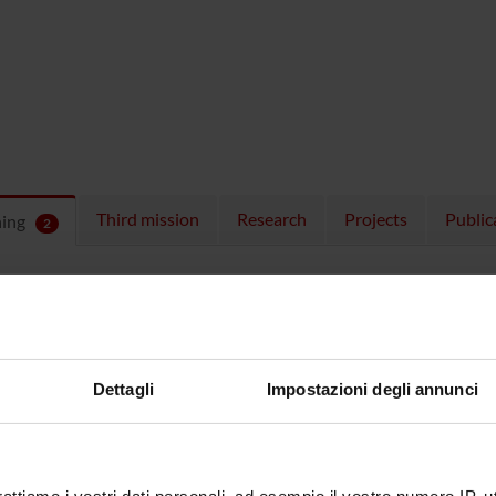
Third mission
Research
Projects
Public
hing
2
ULES
 running in the period selected:
2
.
n the module to see the timetable and course details.
Dettagli
Impostazioni degli annunci
SE
NAME
TOTAL
CREDITS