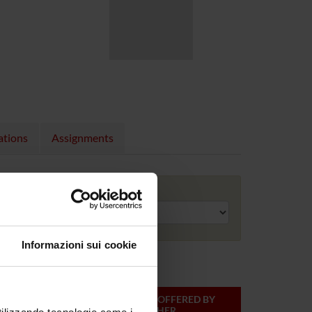
ations
Assignments
Academic year
Informazioni sui cookie
ONLINE
TEACHER
MODULES OFFERED BY
CREDITS
THIS TEACHER