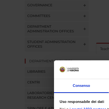
GOVERNANCE
COMMITTEES
DEPARTMENT
ADMINISTRATION OFFICES
STUDENT ADMINISTRATION
OFFICES
Teac
DEPARTMENT FACILITIES
MOD
LIBRARIES
Modules
Click o
CENTRI
Consenso
LABORATORIES AND
RESEARCH CENTRES
Uso responsabile dei dati
COUR
SPIN OFF E AZIENDE