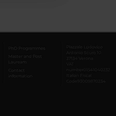
Piazzale Ludovico
PhD Programmes
Antonio Scuro 10
Master and Post
37134 Verona
Lauream
VAT
number01541040232
Contact
Italian Fiscal
information
Code93009870234