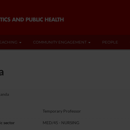
EACHING
COMMUNITY ENGAGEMENT
PEOPLE
a
landa
Temporary Professor
c sector
MED/45 - NURSING