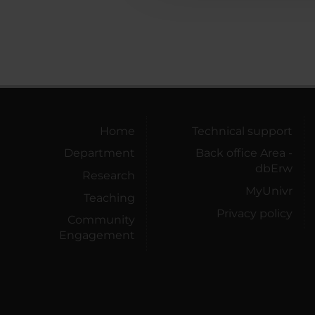
Home
Technical support
Department
Back office Area -
dbErw
Research
MyUnivr
Teaching
Privacy policy
Community
Engagement