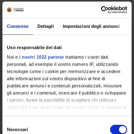
No recent seminar found relating to teaching Criminal Law.
Consenso
Dettagli
Impostazioni degli annunci
In
STUDYING
Uso responsabile dei dati
COURSES
Noi e
i nostri 1022 partner
trattiamo i vostri dati
personali, ad esempio il vostro numero IP, utilizzando
PHD PROGRAMMES AND POSTGRADUATE
TRAINING
tecnologie come i cookie per memorizzare e accedere
alle informazioni sul vostro dispositivo al fine di
pubblicare annunci e contenuti personalizzati, misurare
Contacts
gli annunci e i contenuti, ricercare il pubblico e sviluppare
People
i servizi. Avete la possibilità di scegliere chi utilizza i
Places
vostri dati e per quali scopi. Le vostre scelte in materia di
Calendar
privacy sono applicabili solo su questa proprietà digitale
in cui avete effettuato le vostre scelte. È possibile
Selezione
modificare o revocare il proprio consenso in qualsiasi
Necessari
del