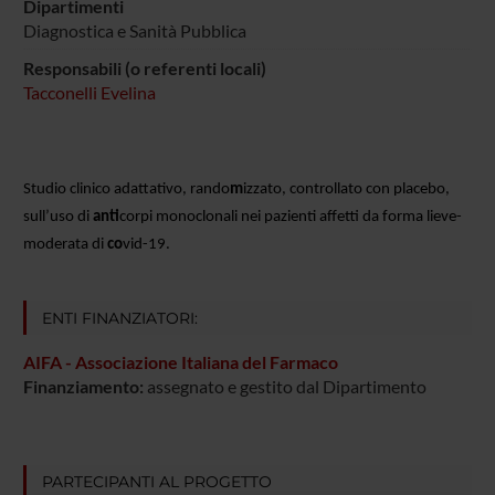
Dipartimenti
Diagnostica e Sanità Pubblica
Responsabili (o referenti locali)
Tacconelli Evelina
Studio clinico adattativo, rando
m
izzato, controllato con placebo, 
sull’uso di 
anti
corpi monoclonali nei pazienti affetti da forma lieve-
moderata di 
co
vid-19.
ENTI FINANZIATORI:
AIFA - Associazione Italiana del Farmaco
Finanziamento:
assegnato e gestito dal Dipartimento
PARTECIPANTI AL PROGETTO