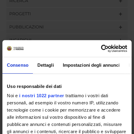
RICERCA
PROGETTI
PUBBLICAZIONI
INCARICHI
Consenso
Dettagli
Impostazioni degli annunci
In
ORGANIZZAZIONE
GOVERNANCE
Uso responsabile dei dati
Noi e
i nostri 1022 partner
trattiamo i vostri dati
COMMISSIONI
personali, ad esempio il vostro numero IP, utilizzando
tecnologie come i cookie per memorizzare e accedere
UFFICI E STRUTTURE DI SERVIZIO
alle informazioni sul vostro dispositivo al fine di
pubblicare annunci e contenuti personalizzati, misurare
SERVIZI DI SEGRETERIA STUDENTI
gli annunci e i contenuti, ricercare il pubblico e sviluppare