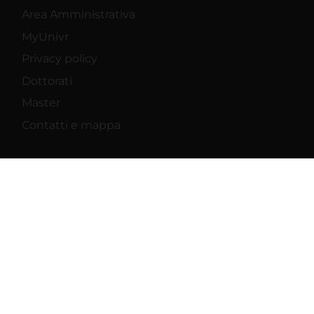
Area Amministrativa
MyUnivr
Privacy policy
Dottorati
Master
Contatti e mappa