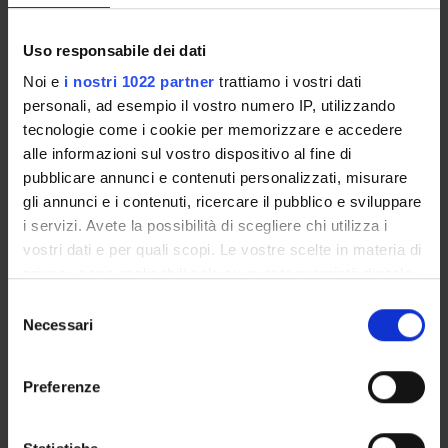
ATTIVITÀ
Uso responsabile dei dati
Noi e
i nostri 1022 partner
trattiamo i vostri dati
AREE DI RICERCA
personali, ad esempio il vostro numero IP, utilizzando
tecnologie come i cookie per memorizzare e accedere
Engineering
alle informazioni sul vostro dispositivo al fine di
Gastroenterology & Hepatology
pubblicare annunci e contenuti personalizzati, misurare
Health Care Sciences & Services
gli annunci e i contenuti, ricercare il pubblico e sviluppare
Infectious Diseases
i servizi. Avete la possibilità di scegliere chi utilizza i
Medical Laboratory Technology
vostri dati e per quali scopi. Le vostre scelte in materia di
Medicine
privacy sono applicabili solo su questa proprietà digitale
Microbiology
in cui avete effettuato le vostre scelte. È possibile
Selezione
Pharmacology & Pharmacy
modificare o revocare il proprio consenso in qualsiasi
Necessari
del
momento dalla Dichiarazione sui cookie o facendo clic
Public, Environmental & Occupational Health
consenso
sull'icona di attivazione della privacy.
Toxicology
Preferenze
Con il tuo consenso, vorremmo anche:
GRUPPI DI RICERCA
raccogliere informazioni sulla tua posizione