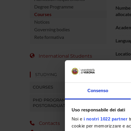
Degree Programme
Number
Courses
allocat
Notices
Academ
Governing bodies
Rete formativa
Languag
Locatio
International Students
Period
STUDYING
To show
COURSES
Consenso
PHD PROGRAMMES AND
POSTGRADUATE TRAINING
Uso responsabile dei dati
Noi e
i nostri 1022 partner
t
Contacts
cookie per memorizzare e acce