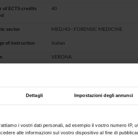
 of ECTS credits
40
ed
ic sector
MED/43 - FORENSIC MEDICINE
e of instruction
Italian
n
VERONA
not yet allocated
 the organization of the course that includes this module, follow t
Dettagli
Impostazioni degli annunci
rattiamo i vostri dati personali, ad esempio il vostro numero IP, 
dere alle informazioni sul vostro dispositivo al fine di pubblica