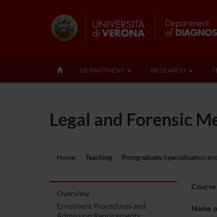
DEPARTMENT
RESEARCH
T
Legal and Forensic M
Home
Teaching
Postgraduate Specialisation p
Course
Overview
Enrolment Procedures and
Name of
Admission Requirements