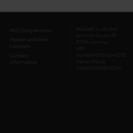
Piazzale Ludovico
PhD Programmes
Antonio Scuro 10
Master and Post
37134 Verona
Lauream
VAT
number01541040232
Contact
Italian Fiscal
information
Code93009870234