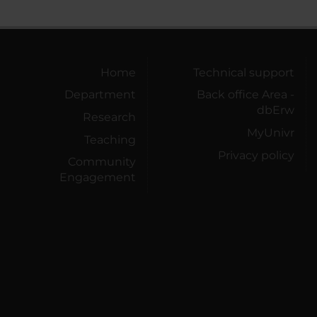
Home
Technical support
Department
Back office Area -
dbErw
Research
MyUnivr
Teaching
Privacy policy
Community
Engagement