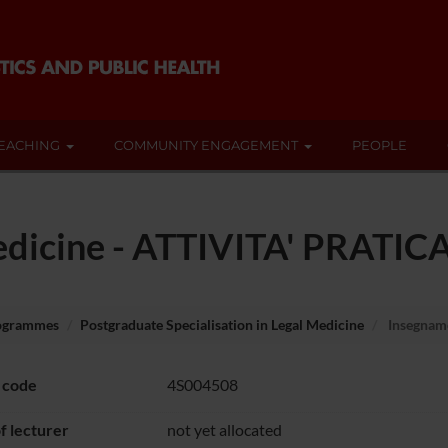
EACHING
COMMUNITY ENGAGEMENT
PEOPLE
edicine - ATTIVITA' PRATIC
rogrammes
Postgraduate Specialisation in Legal Medicine
Insegnam
 code
4S004508
 lecturer
not yet allocated