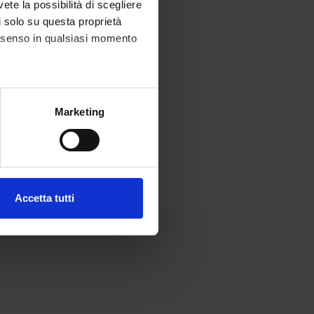
vete la possibilità di scegliere
li solo su questa proprietà
consenso in qualsiasi momento
alche metro,
Marketing
e specifiche (impronte
ezione dettagli
. Puoi
Accetta tutti
l media e per analizzare il
ostri partner che si occupano
azioni che hai fornito loro o