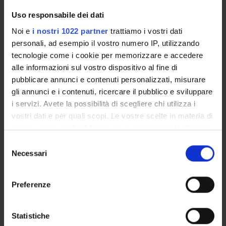
Funds:
assigned and managed by the department
Uso responsabile dei dati
Noi e
i nostri 1022 partner
trattiamo i vostri dati
Funds:
assigned and managed by the department
personali, ad esempio il vostro numero IP, utilizzando
Funds:
assigned and managed by the department
tecnologie come i cookie per memorizzare e accedere
alle informazioni sul vostro dispositivo al fine di
pubblicare annunci e contenuti personalizzati, misurare
gli annunci e i contenuti, ricercare il pubblico e sviluppare
PROJECT PARTICIPANTS
i servizi. Avete la possibilità di scegliere chi utilizza i
Alessia Auber
vostri dati e per quali scopi. Le vostre scelte in materia di
privacy sono applicabili solo su questa proprietà digitale
Cristiano Chiamulera
in cui avete effettuato le vostre scelte. È possibile
Full Professor
Selezione
modificare o revocare il proprio consenso in qualsiasi
Necessari
del
Marzia Di Chio
momento dalla Dichiarazione sui cookie o facendo clic
consenso
Technical-administrative staff
sull'icona di attivazione della privacy.
Preferenze
Con il tuo consenso, vorremmo anche:
RESEARCH AREAS INVOLVED IN THE PROJECT
raccogliere informazioni sulla tua posizione
Statistiche