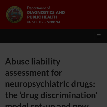
Toggl
Abuse liability
assessment for
neuropsychiatric drugs:
the ‘drug discrimination’
model set-up and new