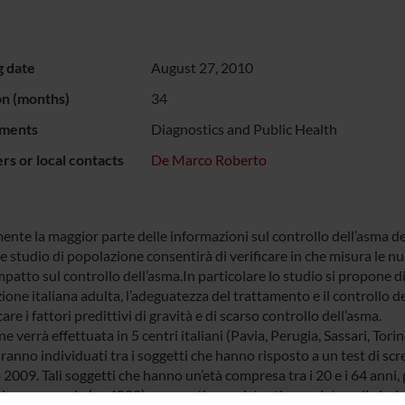
g date
August 27, 2010
on (months)
34
ments
Diagnostics and Public Health
s or local contacts
De Marco Roberto
nte la maggior parte delle informazioni sul controllo dell’asma der
e studio di popolazione consentirà di verificare in che misura le n
impatto sul controllo dell’asma.In particolare lo studio si propone di
one italiana adulta, l’adeguatezza del trattamento e il controllo de
care i fattori predittivi di gravità e di scarso controllo dell’asma.
ne verrà effettuata in 5 centri italiani (Pavia, Perugia, Sassari, Tori
anno individuati tra i soggetti che hanno risposto a un test di scr
 2009. Tali soggetti che hanno un’età compresa tra i 20 e i 64 anni
ione generale (n=4000) o a coorti preesistenti arruolate nelle i