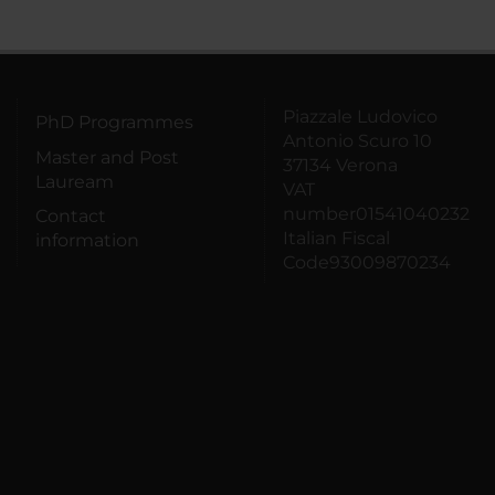
Piazzale Ludovico
PhD Programmes
Antonio Scuro 10
Master and Post
37134 Verona
Lauream
VAT
number01541040232
Contact
Italian Fiscal
information
Code93009870234