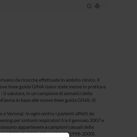
ivano da ricerche effettuate in ambito clinico. Il
uove linee guida GINA siano state messe in pratica e
 : i) valutare, in un campione di asmatici della
ll’asma in base alle nuove linee guida GINA; ii)
no e Verona). In ogni centro i pazienti affetti da
eening per sintomi respiratori tra il gennaio 2007 e
, possono appartenere a campioni casuali della
ndagini ECRHS (1992-93) ed ISAYA (1998-2000).