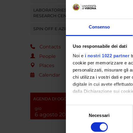
In base 
saranno 
LABORATORIES AND
RESEARCH CENTRES
question
dosaggi
Consenso
SPIN OFF E AZIENDE
broncodi
protocol
Il contr
Uso responsabile dei dati
Contacts
respirat
e nottur
Noi e
i nostri 1022 partner
t
People
bisogno,
cookie per memorizzare e acce
Places
prevede
personalizzati, misurare gli an
Calendar
durata b
chi utilizza i vostri dati e pe
digitale in cui avete effettua
dalla Dichiarazione sui cookie
SPO
AGENDA DI OGGI
Con il tuo consenso, vorrem
AIFA - 
gio
Selezione
del Fa
raccogliere informazi
6 agosto 2026
Necessari
del
Identificare il tuo di
consenso
digitali).