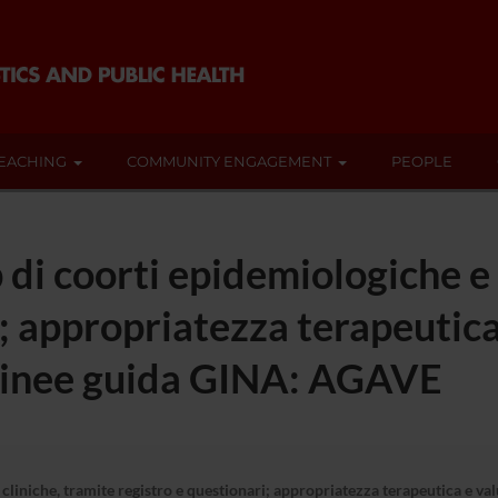
EACHING
COMMUNITY ENGAGEMENT
PEOPLE
di coorti epidemiologiche e 
i; appropriatezza terapeutica
le linee guida GINA: AGAVE
liniche, tramite registro e questionari; appropriatezza terapeutica e valu