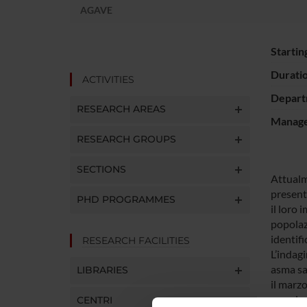
AGAVE
Startin
Durati
ACTIVITIES
Depart
RESEARCH AREAS
Manager
RESEARCH GROUPS
SECTIONS
Attualme
present
PHD PROGRAMMES
il loro 
popolazi
identifi
RESEARCH FACILITIES
L’indagi
asma sar
LIBRARIES
il marzo
popolaz
CENTRI