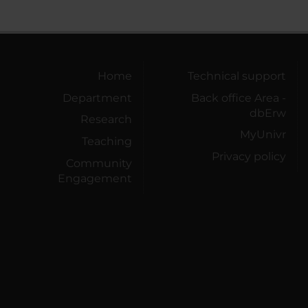
Home
Technical support
Department
Back office Area -
dbErw
Research
MyUnivr
Teaching
Privacy policy
Community
Engagement