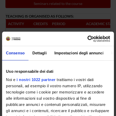
Seminars related to the course
TEACHING IS ORGANISED AS FOLLOWS:
ACTIVITY
CREDITS
PERIOD
ACADEMIC STAF
POLI 1
5
not yet allocated
Albino Poli
MORETTI 1
5
not yet allocated
Francesca Moret
Consenso
Dettagli
Impostazioni degli annunci
In
TARDIVO 1
2
not yet allocated
Stefano Tardivo
Uso responsabile dei dati
Noi e
i nostri 1022 partner
trattiamo i vostri dati
personali, ad esempio il vostro numero IP, utilizzando
VERLATO 1
1
not yet allocated
Giuseppe Verlat
tecnologie come i cookie per memorizzare e accedere
alle informazioni sul vostro dispositivo al fine di
pubblicare annunci e contenuti personalizzati, misurare
PORRU 1
2
not yet allocated
Stefano Porru
gli annunci e i contenuti, ricercare il pubblico e sviluppare