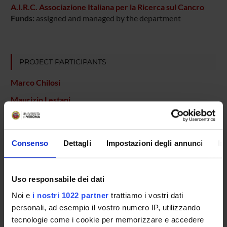
A.I.R.C. Associazione Italiana per la Ricerca sul Cancro
Funds:
assigned and managed by the department
PROJECT PARTICIPANTS
Marco Chilosi
Maurizio Lestani
Giorgio Malpeli
Technical-administrative staff
Consenso
Dettagli
Impostazioni degli annunci
In
Fabio Menestrina
Serena Pedron
Technical-administrative staff
Uso responsabile dei dati
Aldo Scarpa
Noi e
i nostri 1022 partner
trattiamo i vostri dati
Full Professor
personali, ad esempio il vostro numero IP, utilizzando
tecnologie come i cookie per memorizzare e accedere
Alberto Zamo'