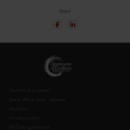
Share
Technical support
Back office Area - dbErw
MyUnivr
Privacy policy
PhD Programmes