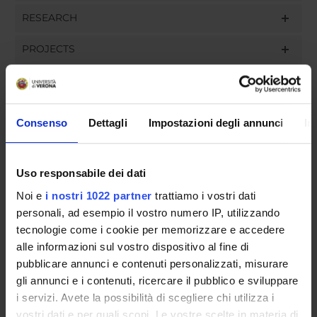
RESEARCH
PROJECTS
ASSIGNMENTS
Consenso
Dettagli
Impostazioni degli annunci
In
ORGANISATION
Uso responsabile dei dati
GOVERNANCE
Noi e
i nostri 1022 partner
trattiamo i vostri dati
personali, ad esempio il vostro numero IP, utilizzando
COMMITTEES
tecnologie come i cookie per memorizzare e accedere
alle informazioni sul vostro dispositivo al fine di
DEPARTMENT ADMINISTRATION OFFICES
pubblicare annunci e contenuti personalizzati, misurare
gli annunci e i contenuti, ricercare il pubblico e sviluppare
STUDENT ADMINISTRATION OFFICES
i servizi. Avete la possibilità di scegliere chi utilizza i
vostri dati e per quali scopi. Le vostre scelte in materia di
DEPARTMENT FACILITIES