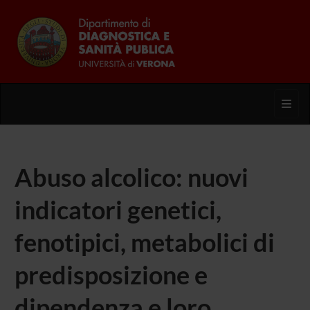
Toggl
Abuso alcolico: nuovi
indicatori genetici,
fenotipici, metabolici di
predisposizione e
dipendenza e loro