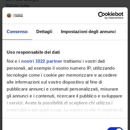
Rainio Juha
ENTI FINANZIATORI:
Consenso
Dettagli
Impostazioni degli annunci
In
Ministero dell'Istruzione dell'Università e della Ricerca
Finanziamento:
assegnato e gestito dal Dipartimento
Uso responsabile dei dati
Noi e
i nostri 1022 partner
trattiamo i vostri dati
PARTECIPANTI AL PROGETTO
personali, ad esempio il vostro numero IP, utilizzando
tecnologie come i cookie per memorizzare e accedere
Federica Bortolotti
alle informazioni sul vostro dispositivo al fine di
Professore ordinario
pubblicare annunci e contenuti personalizzati, misurare
Domenico De Leo
gli annunci e i contenuti, ricercare il pubblico e sviluppare
Studioso Senior
i servizi. Avete la possibilità di scegliere chi utilizza i
vostri dati e per quali scopi. Le vostre scelte in materia di
Giorgia De Paoli
privacy sono applicabili solo su questa proprietà digitale
Rossella Gottardo
in cui avete effettuato le vostre scelte. È possibile
Selezione