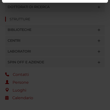
informazioni sul modo in cui utilizzi il nostro sito con i
DOTTORATI DI RICERCA
nostri partner che si occupano di analisi dei dati web,
pubblicità e social media, i quali potrebbero combinarle
STRUTTURE
con altre informazioni che hai fornito loro o che hanno
raccolto dal tuo utilizzo dei loro servizi.
BIBLIOTECHE
CENTRI
LABORATORI
SPIN OFF E AZIENDE
Contatti
Persone
Luoghi
Calendario