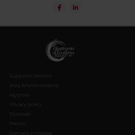
Supporto tecnico
Area Amministrativa
MyUnivr
Privacy policy
Dottorati
Master
Contatti e mappa