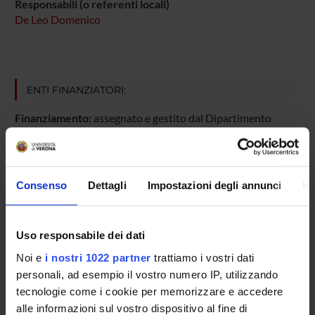
Responsabili (o referenti locali)
De Leo Domenico
ENTI FINANZIATORI:
Finanziamento:
assegnato e gestito dal Dipartimento
PARTECIPANTI AL PROGETTO
Consenso
Dettagli
Impostazioni degli annunci
In
Domenico De Leo
Studioso Senior
Uso responsabile dei dati
Stefania Turrina
Noi e
i nostri 1022 partner
trattiamo i vostri dati
Professore associato
personali, ad esempio il vostro numero IP, utilizzando
tecnologie come i cookie per memorizzare e accedere
alle informazioni sul vostro dispositivo al fine di